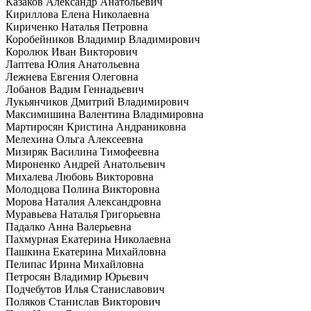
Казаков Александр Анатольевич
Кириллова Елена Николаевна
Кириченко Наталья Петровна
Коробейников Владимир Владимирович
Королюк Иван Викторович
Лаптева Юлия Анатольевна
Лежнева Евгения Олеговна
Лобанов Вадим Геннадьевич
Лукьянчиков Дмитрий Владимирович
Максимишина Валентина Владимировна
Мартиросян Кристина Андраниковна
Мелехина Ольга Алексеевна
Мизиряк Василина Тимофеевна
Мироненко Андрей Анатольевич
Михалева Любовь Викторовна
Молодцова Полина Викторовна
Морова Наталия Александровна
Муравьева Наталья Григорьевна
Падалко Анна Валерьевна
Пахмурная Екатерина Николаевна
Пашкина Екатерина Михайловна
Пелипас Ирина Михайловна
Петросян Владимир Юрьевич
Подчебутов Илья Станиславович
Поляков Станислав Викторович