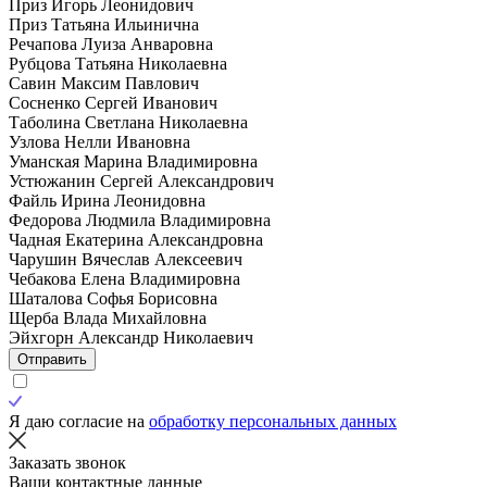
Приз Игорь Леонидович
Приз Татьяна Ильинична
Речапова Луиза Анваровна
Рубцова Татьяна Николаевна
Савин Максим Павлович
Сосненко Сергей Иванович
Таболина Светлана Николаевна
Узлова Нелли Ивановна
Уманская Марина Владимировна
Устюжанин Сергей Александрович
Файль Ирина Леонидовна
Федорова Людмила Владимировна
Чадная Екатерина Александровна
Чарушин Вячеслав Алексеевич
Чебакова Елена Владимировна
Шаталова Софья Борисовна
Щерба Влада Михайловна
Эйхгорн Александр Николаевич
Отправить
Я даю согласие на
обработку персональных данных
Заказать звонок
Ваши контактные данные