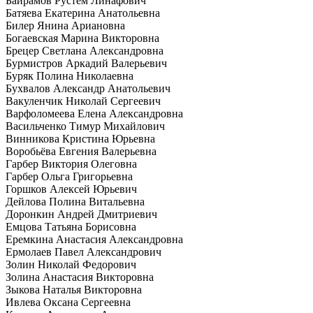
Байрамов Рустем Линафович
Батяева Екатерина Анатольевна
Билер Янина Ариановна
Богаевская Марина Викторовна
Брецер Светлана Александровна
Бурмистров Аркадий Валерьевич
Буряк Полина Николаевна
Бухвалов Александр Анатольевич
Вакуленчик Николай Сергеевич
Варфоломеева Елена Александровна
Васильченко Тимур Михайлович
Винникова Кристина Юрьевна
Воробьёва Евгения Валерьевна
Гарбер Виктория Олеговна
Гарбер Ольга Григорьевна
Горшков Алексей Юрьевич
Дейлова Полина Витальевна
Доронкин Андрей Дмитриевич
Емцова Татьяна Борисовна
Еремкина Анастасия Александровна
Ермолаев Павел Александрович
Золин Николай Федорович
Золина Анастасия Викторовна
Зыкова Наталья Викторовна
Ивлева Оксана Сергеевна