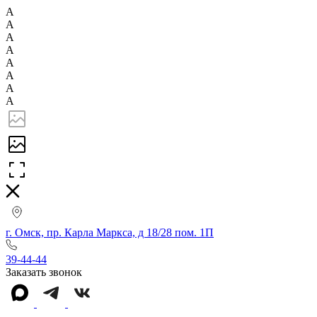
А
А
А
А
А
А
А
А
г. Омск, пр. Карла Маркса, д 18/28 пом. 1П
39-44-44
Заказать звонок