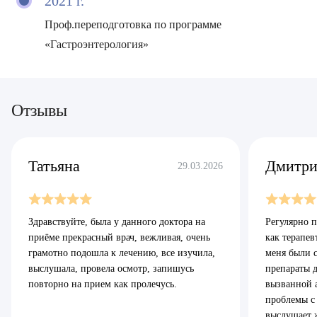
2021 г.
Проф.переподготовка по программе
«Гастроэнтерология»
Врач
Байрамов Рустем Линафович
ОТПРАВИТЬ
Отзывы
ОТПРАВИТЬ
Я даю согласие на
обработку персональных данных
Батяева Екатерина Анатольевна
Я даю согласие на
обработку персональных данных
Билер Янина Ариановна
Татьяна
Дмитр
29.03.2026
Богаевская Марина Викторовна
ЗАКРЫТЬ
ОТПРАВИТЬ
Брецер Светлана Александровна
Здравствуйте, была у данного доктора на
Регулярно 
Я даю согласие на
обработку персональных данных
приёме прекрасный врач, вежливая, очень
как терапев
Бурмистров Аркадий Валерьевич
грамотно подошла к лечению, все изучила,
меня были с
выслушала, провела осмотр, запишусь
препараты 
Буряк Полина Николаевна
повторно на прием как пролечусь.
вызванной 
проблемы с
Бухвалов Александр Анатольевич
выслушает 