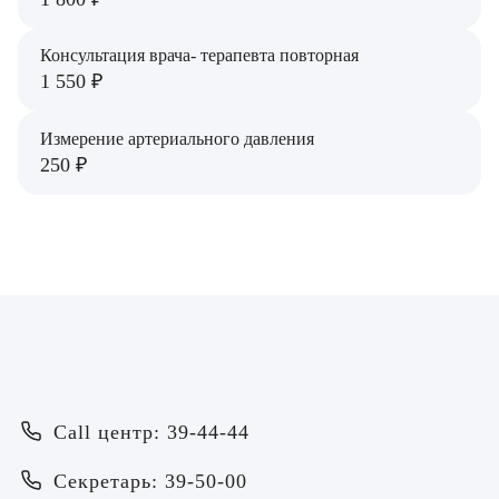
Емцова Татьяна Борисовна
Еремкина Анастасия Александровна
Консультация врача- терапевта повторная
1 550 ₽
Ермолаев Павел Александрович
Измерение артериального давления
Золин Николай Федорович
250 ₽
Золина Анастасия Викторовна
Зыкова Наталья Викторовна
Ивлева Оксана Сергеевна
Казаков Александр Анатольевич
Кириллова Елена Николаевна
Call центр: 39-44-44
Кириченко Наталья Петровна
Секретарь: 39-50-00
Коробейников Владимир Владимирович