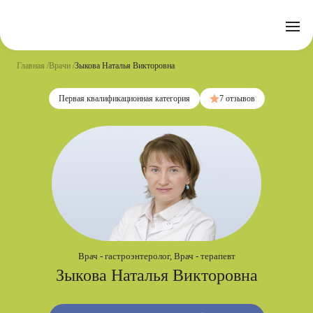
Отзывы
Часто задаваемые вопросы
Документы
Акции
Подготовка к исследованиям
Реквизиты
Главная
Врачи
Зыкова Наталья Викторовна
Новости
Страховые организации
Письмо директору
Первая квалификационная категория
7 отзывов
Услуги
Направления
Контакты
Анализы
Стационар
Оперблок
Врач - гастроэнтеролог, Врач - терапевт
Зыкова Наталья Викторовна