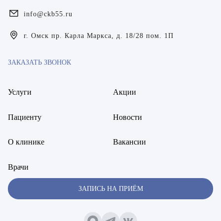
Королюк Иван Викторович
info@ckb55.ru
Лаптева Юлия Анатольевна
г. Омск пр. Карла Маркса, д. 18/28 пом. 1П
Лежнева Евгения Олеговна
ЗАКАЗАТЬ ЗВОНОК
Лобанов Вадим Геннадьевич
Услуги
Акции
Лукьянчиков Дмитрий Владимирович
Пациенту
Новости
Максимишина Валентина Владимировна
Мартиросян Кристина Андраниковна
О клинике
Вакансии
Мелехина Ольга Алексеевна
Врачи
Мизиряк Василина Тимофеевна
ЗАПИСЬ НА ПРИЁМ
Мироненко Андрей Анатольевич