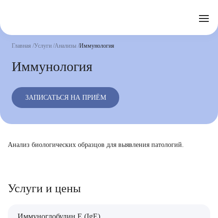
Отзывы
Часто задаваемые вопросы
Документы
Акции
Подготовка к исследованиям
Реквизиты
Главная
Услуги
Анализы
Иммунология
Новости
Страховые организации
Письмо директору
Иммунология
Услуги
ЗАПИСАТЬСЯ НА ПРИЁМ
Направления
Контакты
Анализы
Стационар
Анализ биологических образцов для выявления патологий.
Оперблок
Услуги и цены
Иммуноглобулин Е (IgE)