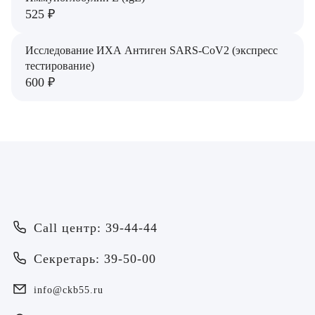
525 ₽
Исследование ИХА Антиген SARS-CoV2 (экспресс
тестирование)
600 ₽
Врач
Байрамов Рустем Линафович
Call центр: 39-44-44
ОТПРАВИТЬ
ОТПРАВИТЬ
Я даю согласие на
обработку персональных данных
Батяева Екатерина Анатольевна
Секретарь: 39-50-00
Я даю согласие на
обработку персональных данных
Билер Янина Ариановна
info@ckb55.ru