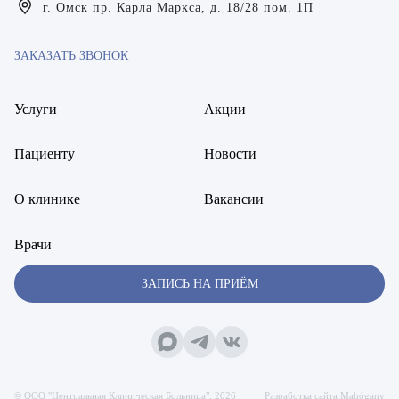
Богаевская Марина Викторовна
г. Омск пр. Карла Маркса, д. 18/28 пом. 1П
Брецер Светлана Александровна
ЗАКАЗАТЬ ЗВОНОК
Бурмистров Аркадий Валерьевич
Услуги
Акции
Буряк Полина Николаевна
Бухвалов Александр Анатольевич
Пациенту
Новости
Вакуленчик Николай Сергеевич
О клинике
Вакансии
Варфоломеева Елена Александровна
Врачи
Васильченко Тимур Михайлович
ЗАПИСЬ НА ПРИЁМ
Винникова Кристина Юрьевна
Воробьёва Евгения Валерьевна
Гарбер Виктория Олеговна
© OOO "Центральная Клиническая Больница", 2026
Разработка сайта Mahógany