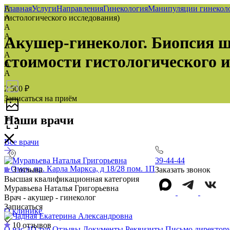
А
Главная
Услуги
Направления
Гинекология
Манипуляции гинеколо
А
гистологического исследования)
А
А
Акушер-гинеколог. Биопсия ш
А
А
стоимости гистологического и
А
А
2 500 ₽
Записаться на приём
Наши врачи
Все врачи
39-44-44
г. Омск, пр. Карла Маркса, д 18/28 пом. 1П
3 отзыва
Заказать звонок
Высшая квалификационная категория
Муравьева Наталья Григорьевна
Врач - акушер - гинеколог
Записаться
О клинике
10 отзывов
О нас
3D тур
Отзывы
Документы
Реквизиты
Письмо директор