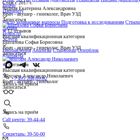
Стаж с 2017 г.
Врачи
Чадная Екатерина Александровна
Пациенту
Врач - акушер - гинеколог, Врач УЗД
Записаться
Часто задаваемые вопросы
Подготовка к исследованиям
Страх
Акции
12 отзывов
Новости
Высшая квалификационная категория
Услуги
Шаталова Софья Борисовна
Врач - акушер - гинеколог, Врач УЗД
Направления
Анализы
Стационар
Оперблок
Записаться
Контакты
5 отзывов
Высшая квалификационная категория
Эйхгорн Александр Николаевич
+7 495 268-09-02
Врач - акушер - гинеколог
Запись на приём
Записаться
Запись на приём
Call центр: 39-44-44
Секретарь: 39-50-00