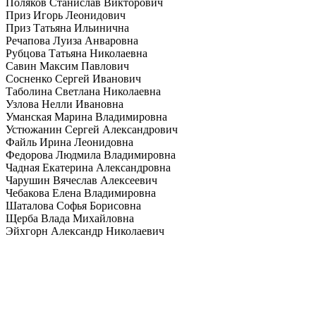
Поляков Станислав Викторович
Приз Игорь Леонидович
Приз Татьяна Ильинична
Речапова Луиза Анваровна
Рубцова Татьяна Николаевна
Савин Максим Павлович
Сосненко Сергей Иванович
Таболина Светлана Николаевна
Узлова Нелли Ивановна
Уманская Марина Владимировна
Устюжанин Сергей Александрович
Файль Ирина Леонидовна
Федорова Людмила Владимировна
Чадная Екатерина Александровна
Чарушин Вячеслав Алексеевич
Чебакова Елена Владимировна
Шаталова Софья Борисовна
Щерба Влада Михайловна
Эйхгорн Александр Николаевич