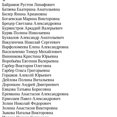
Байрамов Рустем Линафович
Батяева Екатерина Анатольевна
Билер Янина Ариановна
Богаевская Марина Викторовна
Брецер Светлана Александровна
Бурмистров Аркадий Валерьевич
Буряк Полина Николаевна
Бухвалов Александр Анатольевич
Вакуленчик Николай Сергеевич
Варфоломеева Елена Александровна
Васильченко Тимур Михайлович
Винникова Кристина Юрьевна
Воробьёва Евгения Валерьевна
Гарбер Виктория Олеговна
Гарбер Ольга Григорьевна
Горшков Алексей Юрьевич
Дейлова Полина Витальевна
Доронкин Андрей Дмитриевич
Емцова Татьяна Борисовна
Еремкина Анастасия Александровна
Ермолаев Павел Александрович
Золин Николай Федорович
Золина Анастасия Викторовна
Зыкова Наталья Викторовна