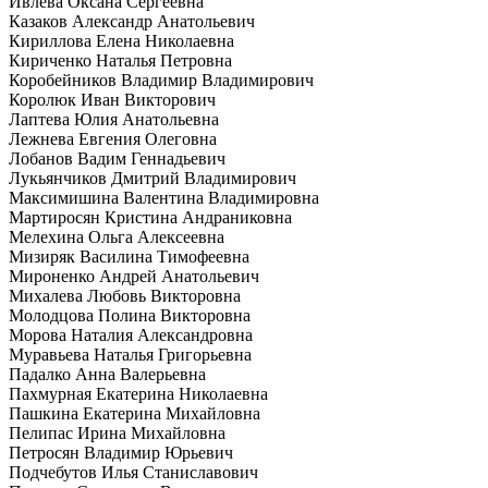
Ивлева Оксана Сергеевна
Казаков Александр Анатольевич
Кириллова Елена Николаевна
Кириченко Наталья Петровна
Коробейников Владимир Владимирович
Королюк Иван Викторович
Лаптева Юлия Анатольевна
Лежнева Евгения Олеговна
Лобанов Вадим Геннадьевич
Лукьянчиков Дмитрий Владимирович
Максимишина Валентина Владимировна
Мартиросян Кристина Андраниковна
Мелехина Ольга Алексеевна
Мизиряк Василина Тимофеевна
Мироненко Андрей Анатольевич
Михалева Любовь Викторовна
Молодцова Полина Викторовна
Морова Наталия Александровна
Муравьева Наталья Григорьевна
Падалко Анна Валерьевна
Пахмурная Екатерина Николаевна
Пашкина Екатерина Михайловна
Пелипас Ирина Михайловна
Петросян Владимир Юрьевич
Подчебутов Илья Станиславович