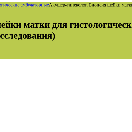
гические амбулаторные
Акушер-гинеколог. Биопсия шейки матки
ейки матки для гистологическо
сследования)
у