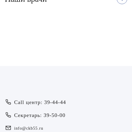
Муравьева Наталья
Чадная Екатерина
Григорьевна
Александровна
Врач - акушер - гинеколог
Врач - акушер - гинеколог, Врач У
ЗАПИСАТЬСЯ
ЗАПИСАТЬСЯ
Врач
Байрамов Рустем Линафович
ОТПРАВИТЬ
Call центр: 39-44-44
ОТПРАВИТЬ
Я даю согласие на
обработку персональных данных
Батяева Екатерина Анатольевна
Секретарь: 39-50-00
Я даю согласие на
обработку персональных данных
Билер Янина Ариановна
info@ckb55.ru