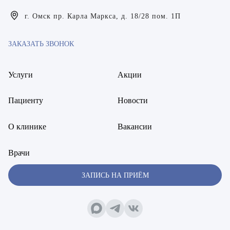
Богаевская Марина Викторовна
г. Омск пр. Карла Маркса, д. 18/28 пом. 1П
Брецер Светлана Александровна
ЗАКАЗАТЬ ЗВОНОК
Бурмистров Аркадий Валерьевич
Буряк Полина Николаевна
Услуги
Акции
Бухвалов Александр Анатольевич
Пациенту
Новости
Вакуленчик Николай Сергеевич
О клинике
Вакансии
Варфоломеева Елена Александровна
Врачи
Васильченко Тимур Михайлович
ЗАПИСЬ НА ПРИЁМ
Винникова Кристина Юрьевна
Воробьёва Евгения Валерьевна
Гарбер Виктория Олеговна