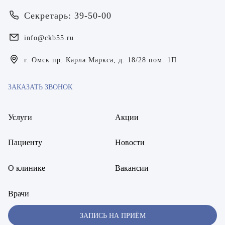
Билер Янина Ариановна
Секретарь: 39-50-00
Богаевская Марина Викторовна
info@ckb55.ru
Брецер Светлана Александровна
г. Омск пр. Карла Маркса, д. 18/28 пом. 1П
Бурмистров Аркадий Валерьевич
ЗАКАЗАТЬ ЗВОНОК
Буряк Полина Николаевна
Бухвалов Александр Анатольевич
Услуги
Акции
Вакуленчик Николай Сергеевич
Пациенту
Новости
Варфоломеева Елена Александровна
О клинике
Вакансии
Васильченко Тимур Михайлович
Врачи
Винникова Кристина Юрьевна
ЗАПИСЬ НА ПРИЁМ
Воробьёва Евгения Валерьевна