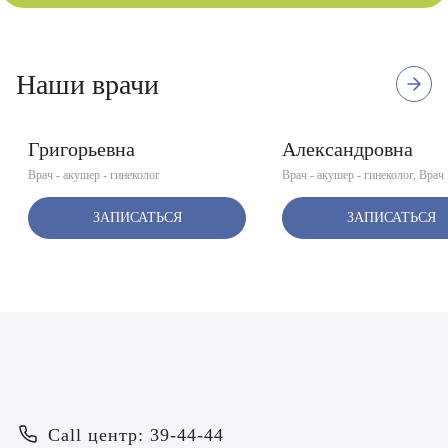
3
Высшая квалификационная
Наши врачи
10 отзывов
Стаж с 2017 г.
отзыва
категория
Муравьева Наталья
Чадная Екатерина
Григорьевна
Александровна
Врач - акушер - гинеколог
Врач - акушер - гинеколог, Врач
ЗАПИСАТЬСЯ
ЗАПИСАТЬСЯ
Врач
Байрамов Рустем Линафович
ОТПРАВИТЬ
ОТПРАВИТЬ
Я даю согласие на
обработку персональных данных
Батяева Екатерина Анатольевна
Call центр: 39-44-44
Я даю согласие на
обработку персональных данных