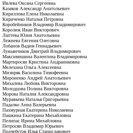
Ивлева Оксана Сергеевна
Казаков Александр Анатольевич
Кириллова Елена Николаевна
Кириченко Наталья Петровна
Коробейников Владимир Владимирович
Королюк Иван Викторович
Лаптева Юлия Анатольевна
Лежнева Евгения Олеговна
Лобанов Вадим Геннадьевич
Лукьянчиков Дмитрий Владимирович
Максимишина Валентина Владимировна
Мартиросян Кристина Андраниковна
Мелехина Ольга Алексеевна
Мизиряк Василина Тимофеевна
Мироненко Андрей Анатольевич
Михалева Любовь Викторовна
Молодцова Полина Викторовна
Морова Наталия Александровна
Муравьева Наталья Григорьевна
Падалко Анна Валерьевна
Пахмурная Екатерина Николаевна
Пашкина Екатерина Михайловна
Пелипас Ирина Михайловна
Петросян Владимир Юрьевич
Подчебутов Илья Станиславович