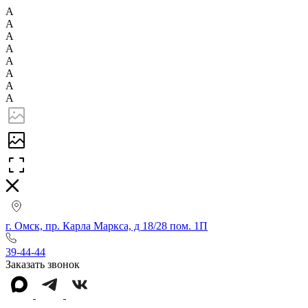
А
А
А
А
А
А
А
А
г. Омск, пр. Карла Маркса, д 18/28 пом. 1П
39-44-44
Заказать звонок