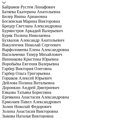
Байрамов Рустем Линафович
Батяева Екатерина Анатольевна
Билер Янина Ариановна
Богаевская Марина Викторовна
Брецер Светлана Александровна
Бурмистров Аркадий Валерьевич
Буряк Полина Николаевна
Бухвалов Александр Анатольевич
Вакуленчик Николай Сергеевич
Варфоломеева Елена Александровна
Васильченко Тимур Михайлович
Винникова Кристина Юрьевна
Воробьёва Евгения Валерьевна
Гарбер Виктория Олеговна
Гарбер Ольга Григорьевна
Горшков Алексей Юрьевич
Дейлова Полина Витальевна
Доронкин Андрей Дмитриевич
Емцова Татьяна Борисовна
Еремкина Анастасия Александровна
Ермолаев Павел Александрович
Золин Николай Федорович
Золина Анастасия Викторовна
Зыкова Наталья Викторовна