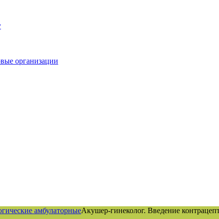
у
овые организации
гические амбулаторные
Акушер-гинеколог. Введение контрацеп