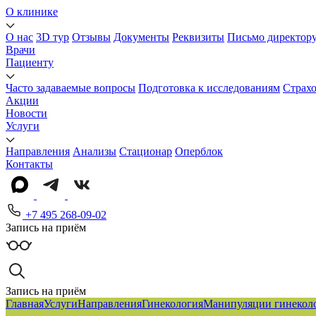
О клинике
О нас
3D тур
Отзывы
Документы
Реквизиты
Письмо директор
Врачи
Пациенту
Часто задаваемые вопросы
Подготовка к исследованиям
Страх
Акции
Новости
Услуги
Направления
Анализы
Стационар
Оперблок
Контакты
+7 495 268-09-02
Запись на приём
Запись на приём
Главная
Услуги
Направления
Гинекология
Манипуляции гинеколо