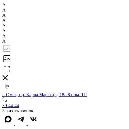
А
А
А
А
А
А
А
А
г. Омск, пр. Карла Маркса, д 18/28 пом. 1П
39-44-44
Заказать звонок