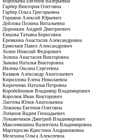
Воробьёва Евгения Валерьевна
Гарбер Виктория Олеговна
Гарбер Ольга Григорьевна
Горшков Алексей Юрьевич
Дейлова Полина Витальевна
Доронкин Андрей Дмитриевич
Емцова Татьяна Борисовна
Еремкина Анастасия Александровна
Ермолаев Павел Александрович
Золин Николай Федорович
Золина Анастасия Викторовна
Зыкова Наталья Викторовна
Ивлева Оксана Сергеевна
Казаков Александр Анатольевич
Кириллова Елена Николаевна
Кириченко Наталья Петровна
Коробейников Владимир Владимирович
Королюк Иван Викторович
Лаптева Юлия Анатольевна
Лежнева Евгения Олеговна
Лобанов Вадим Геннадьевич
Лукьянчиков Дмитрий Владимирович
Максимишина Валентина Владимировна
Мартиросян Кристина Андраниковна
Мелехина Ольга Алексеевна