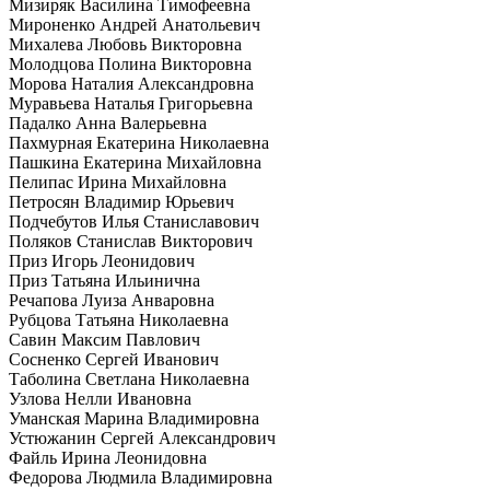
Мизиряк Василина Тимофеевна
Мироненко Андрей Анатольевич
Михалева Любовь Викторовна
Молодцова Полина Викторовна
Морова Наталия Александровна
Муравьева Наталья Григорьевна
Падалко Анна Валерьевна
Пахмурная Екатерина Николаевна
Пашкина Екатерина Михайловна
Пелипас Ирина Михайловна
Петросян Владимир Юрьевич
Подчебутов Илья Станиславович
Поляков Станислав Викторович
Приз Игорь Леонидович
Приз Татьяна Ильинична
Речапова Луиза Анваровна
Рубцова Татьяна Николаевна
Савин Максим Павлович
Сосненко Сергей Иванович
Таболина Светлана Николаевна
Узлова Нелли Ивановна
Уманская Марина Владимировна
Устюжанин Сергей Александрович
Файль Ирина Леонидовна
Федорова Людмила Владимировна