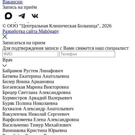
Вакансии
Запись на приём
© OOO "Центральная Клиническая Больница", 2026
Разработка сайта Mahógany
Записаться на прием
Для подтверждения записи с Вами свяжется наш специалист
Врач
Байрамов Рустем Линафович
Батяева Екатерина Анатольевна
Билер Янина Ариановна
Богаевская Марина Викторовна
Брецер Светлана Александровна
Бурмистров Аркадий Валерьевич
Буряк Полина Николаевна
Бухвалов Александр Анатольевич
Вакуленчик Николай Сергеевич
Варфоломеева Елена Александровна
Васильченко Тимур Михайлович
Винникова Кристина Юрьевна