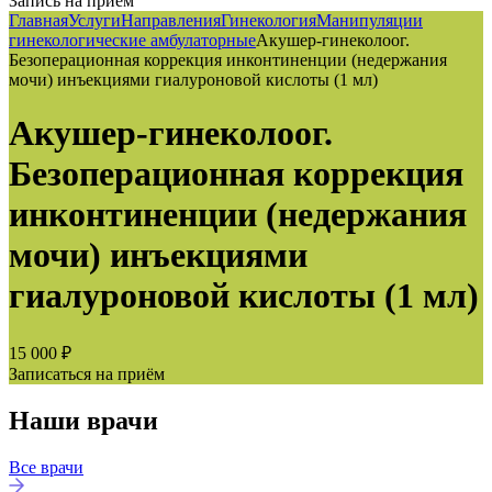
Запись на приём
Главная
Услуги
Направления
Гинекология
Манипуляции
гинекологические амбулаторные
Акушер-гинеколоог.
Безоперационная коррекция инконтиненции (недержания
мочи) инъекциями гиалуроновой кислоты (1 мл)
Акушер-гинеколоог.
Безоперационная коррекция
инконтиненции (недержания
мочи) инъекциями
гиалуроновой кислоты (1 мл)
15 000 ₽
Записаться на приём
Наши врачи
Все врачи