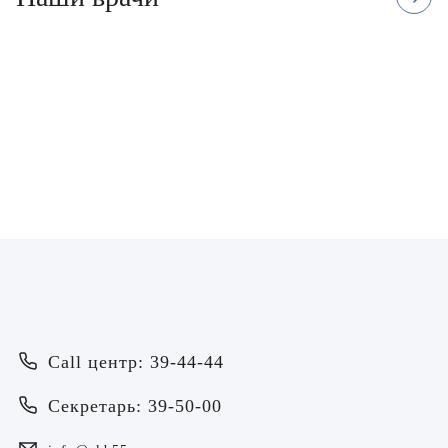
Горшков Алексей
Доронкин Андрей
Юрьевич
Дмитриевич
Врач - невролог
Врач - остеопат, Врач - невролог, 
мануальной терапии
ЗАПИСАТЬСЯ
ЗАПИСАТЬСЯ
Врач
Байрамов Рустем Линафович
ОТПРАВИТЬ
Call центр: 39-44-44
ОТПРАВИТЬ
Я даю согласие на
обработку персональных данных
Батяева Екатерина Анатольевна
Секретарь: 39-50-00
Я даю согласие на
обработку персональных данных
Билер Янина Ариановна