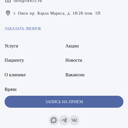
info@ckb55.ru
Богаевская Марина Викторовна
г. Омск пр. Карла Маркса, д. 18/28 пом. 1П
Брецер Светлана Александровна
ЗАКАЗАТЬ ЗВОНОК
Бурмистров Аркадий Валерьевич
Буряк Полина Николаевна
Услуги
Акции
Бухвалов Александр Анатольевич
Пациенту
Новости
Вакуленчик Николай Сергеевич
О клинике
Вакансии
Варфоломеева Елена Александровна
Врачи
Васильченко Тимур Михайлович
ЗАПИСЬ НА ПРИЁМ
Винникова Кристина Юрьевна
Воробьёва Евгения Валерьевна