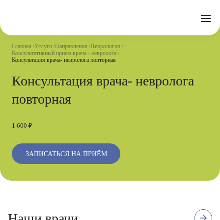
Отзывы
Часто задаваемые вопросы
Документы
Акции
Подготовка к исследованиям
Реквизиты
Главная
Услуги
Направления
Неврология
Новости
Консультативный прием врача - невролога
Страховые организации
Письмо директору
Консультация врача- невролога повторная
Консультация врача- невролога
Услуги
повторная
Направления
Контакты
Анализы
1 600 ₽
Стационар
ЗАПИСАТЬСЯ НА ПРИЁМ
Оперблок
11
Высшая квалификационная
Наши врачи
Стаж с 2017 г.
отзывов
категория