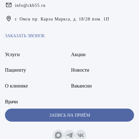
info@ckb55.ru
Богаевская Марина Викторовна
г. Омск пр. Карла Маркса, д. 18/28 пом. 1П
Брецер Светлана Александровна
Бурмистров Аркадий Валерьевич
ЗАКАЗАТЬ ЗВОНОК
Буряк Полина Николаевна
Услуги
Акции
Бухвалов Александр Анатольевич
Пациенту
Новости
Вакуленчик Николай Сергеевич
О клинике
Вакансии
Варфоломеева Елена Александровна
Васильченко Тимур Михайлович
Врачи
Винникова Кристина Юрьевна
ЗАПИСЬ НА ПРИЁМ
Воробьёва Евгения Валерьевна