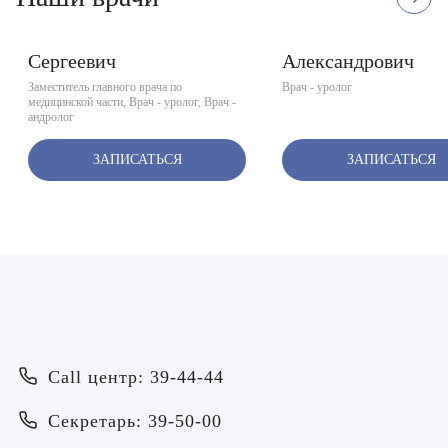
Вакуленчик Николай
Устюжанин Серге
Сергеевич
Александрович
Заместитель главного врача по
Врач - уролог
медицинской части, Врач - уролог, Врач -
андролог
ЗАПИСАТЬСЯ
ЗАПИСАТЬСЯ
Врач
Байрамов Рустем Линафович
ОТПРАВИТЬ
Call центр: 39-44-44
ОТПРАВИТЬ
Я даю согласие на
обработку персональных данных
Батяева Екатерина Анатольевна
Я даю согласие на
обработку персональных данных
Секретарь: 39-50-00
Билер Янина Ариановна