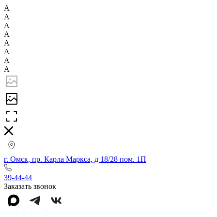
А
А
А
А
А
А
А
А
г. Омск, пр. Карла Маркса, д 18/28 пом. 1П
39-44-44
Заказать звонок