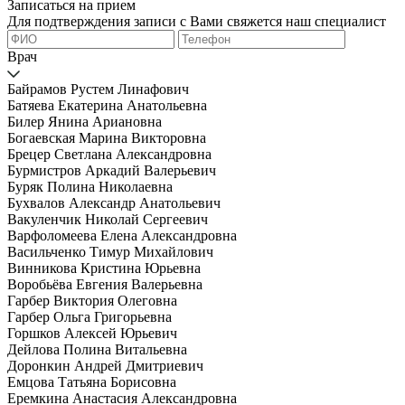
Записаться на прием
Для подтверждения записи с Вами свяжется наш специалист
Врач
Байрамов Рустем Линафович
Батяева Екатерина Анатольевна
Билер Янина Ариановна
Богаевская Марина Викторовна
Брецер Светлана Александровна
Бурмистров Аркадий Валерьевич
Буряк Полина Николаевна
Бухвалов Александр Анатольевич
Вакуленчик Николай Сергеевич
Варфоломеева Елена Александровна
Васильченко Тимур Михайлович
Винникова Кристина Юрьевна
Воробьёва Евгения Валерьевна
Гарбер Виктория Олеговна
Гарбер Ольга Григорьевна
Горшков Алексей Юрьевич
Дейлова Полина Витальевна
Доронкин Андрей Дмитриевич
Емцова Татьяна Борисовна
Еремкина Анастасия Александровна