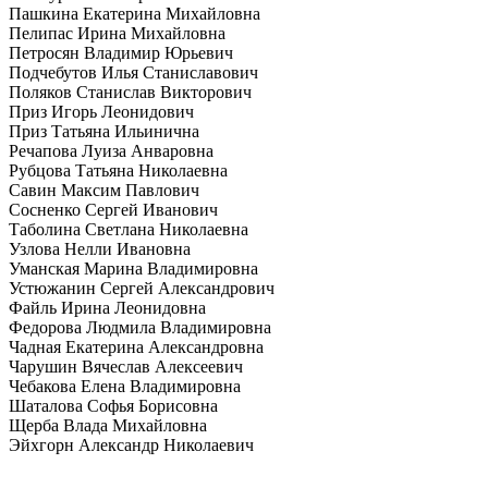
Пашкина Екатерина Михайловна
Пелипас Ирина Михайловна
Петросян Владимир Юрьевич
Подчебутов Илья Станиславович
Поляков Станислав Викторович
Приз Игорь Леонидович
Приз Татьяна Ильинична
Речапова Луиза Анваровна
Рубцова Татьяна Николаевна
Савин Максим Павлович
Сосненко Сергей Иванович
Таболина Светлана Николаевна
Узлова Нелли Ивановна
Уманская Марина Владимировна
Устюжанин Сергей Александрович
Файль Ирина Леонидовна
Федорова Людмила Владимировна
Чадная Екатерина Александровна
Чарушин Вячеслав Алексеевич
Чебакова Елена Владимировна
Шаталова Софья Борисовна
Щерба Влада Михайловна
Эйхгорн Александр Николаевич