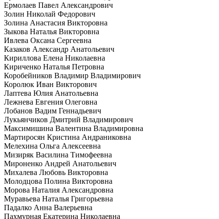
Ермолаев Павел Александрович
Золин Николай Федорович
Золина Анастасия Викторовна
Зыкова Наталья Викторовна
Ивлева Оксана Сергеевна
Казаков Александр Анатольевич
Кириллова Елена Николаевна
Кириченко Наталья Петровна
Коробейников Владимир Владимирович
Королюк Иван Викторович
Лаптева Юлия Анатольевна
Лежнева Евгения Олеговна
Лобанов Вадим Геннадьевич
Лукьянчиков Дмитрий Владимирович
Максимишина Валентина Владимировна
Мартиросян Кристина Андраниковна
Мелехина Ольга Алексеевна
Мизиряк Василина Тимофеевна
Мироненко Андрей Анатольевич
Михалева Любовь Викторовна
Молодцова Полина Викторовна
Морова Наталия Александровна
Муравьева Наталья Григорьевна
Падалко Анна Валерьевна
Пахмурная Екатерина Николаевна