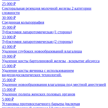
25 000 ₽
Секторальная резекция молочной железы 2 категории
сложности
30 000 ₽
Срединная кольпоррафия
35 000 ₽
Тубэктомия лапаротомическая (1 сторона)
33 000 ₽
Тубэктомия лапаротомическая (2 стороны)
43 000 ₽
Удаление глубоких новообразований влагалища
19 000 ₽
Удаление кисты бартолиновой железы , вскрытие абсцесса
15 000 ₽
Удаление кисты яичника с использованием
видеоэндосокпических технологий.
35 000 ₽
Удаление новообразования влагалища под местной анестезией
15 000 ₽
Удаление полипа женских половых органов
5 000 ₽
Установка противоспаечного барьера (включая