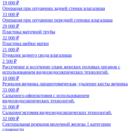
19 000 ₽
Операция при опущении задней стенки влагалища
33 000 ₽
Операция при опущении передней стеноки влагалища
29 000 ₽
Пластика маточной трубы
32 000 ₽
Пластика шейки матки
21 000 ₽
Пункция заднего свода влагалища
2 500 ₽
Рассечение и иссечение спаек женских половых органов с
использованием видеоэндосокпических технологий.
10 000 ₽
Резекция яичника лапаротомическая, удаление кисты яичника
33 000 ₽
Сальпинго-офорэктомия с использованием
видеоэндосокпических технологий.
31 000 ₽
Сальпингэктомия видеоэндосокпических технологий.
32 000 ₽
Секторальная резекция молочной железы 1 категории
сложности