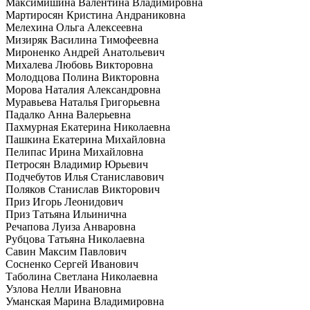
Максимишина Валентина Владимировна
Мартиросян Кристина Андраниковна
Мелехина Ольга Алексеевна
Мизиряк Василина Тимофеевна
Мироненко Андрей Анатольевич
Михалева Любовь Викторовна
Молодцова Полина Викторовна
Морова Наталия Александровна
Муравьева Наталья Григорьевна
Падалко Анна Валерьевна
Пахмурная Екатерина Николаевна
Пашкина Екатерина Михайловна
Пелипас Ирина Михайловна
Петросян Владимир Юрьевич
Подчебутов Илья Станиславович
Поляков Станислав Викторович
Приз Игорь Леонидович
Приз Татьяна Ильинична
Речапова Луиза Анваровна
Рубцова Татьяна Николаевна
Савин Максим Павлович
Сосненко Сергей Иванович
Таболина Светлана Николаевна
Узлова Нелли Ивановна
Уманская Марина Владимировна