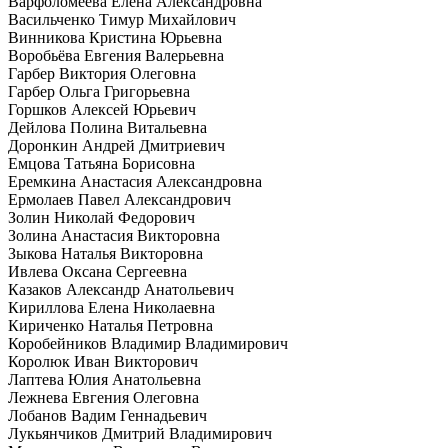
Варфоломеева Елена Александровна
Васильченко Тимур Михайлович
Винникова Кристина Юрьевна
Воробьёва Евгения Валерьевна
Гарбер Виктория Олеговна
Гарбер Ольга Григорьевна
Горшков Алексей Юрьевич
Дейлова Полина Витальевна
Доронкин Андрей Дмитриевич
Емцова Татьяна Борисовна
Еремкина Анастасия Александровна
Ермолаев Павел Александрович
Золин Николай Федорович
Золина Анастасия Викторовна
Зыкова Наталья Викторовна
Ивлева Оксана Сергеевна
Казаков Александр Анатольевич
Кириллова Елена Николаевна
Кириченко Наталья Петровна
Коробейников Владимир Владимирович
Королюк Иван Викторович
Лаптева Юлия Анатольевна
Лежнева Евгения Олеговна
Лобанов Вадим Геннадьевич
Лукьянчиков Дмитрий Владимирович