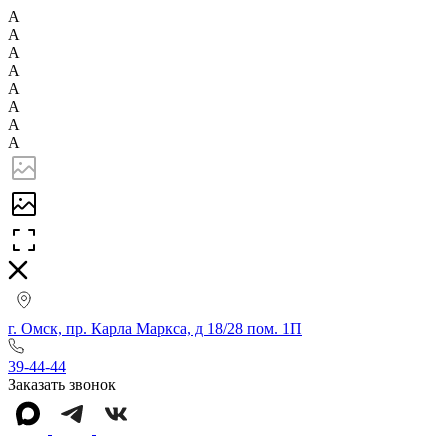
А
А
А
А
А
А
А
А
г. Омск, пр. Карла Маркса, д 18/28 пом. 1П
39-44-44
Заказать звонок