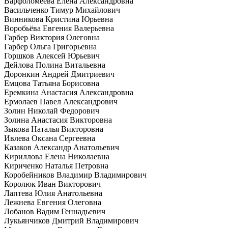
Варфоломеева Елена Александровна
Васильченко Тимур Михайлович
Винникова Кристина Юрьевна
Воробьёва Евгения Валерьевна
Гарбер Виктория Олеговна
Гарбер Ольга Григорьевна
Горшков Алексей Юрьевич
Дейлова Полина Витальевна
Доронкин Андрей Дмитриевич
Емцова Татьяна Борисовна
Еремкина Анастасия Александровна
Ермолаев Павел Александрович
Золин Николай Федорович
Золина Анастасия Викторовна
Зыкова Наталья Викторовна
Ивлева Оксана Сергеевна
Казаков Александр Анатольевич
Кириллова Елена Николаевна
Кириченко Наталья Петровна
Коробейников Владимир Владимирович
Королюк Иван Викторович
Лаптева Юлия Анатольевна
Лежнева Евгения Олеговна
Лобанов Вадим Геннадьевич
Лукьянчиков Дмитрий Владимирович