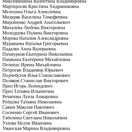
Максимишина Валентина Владимировна
Мартиросян Кристина Андраниковна
Мелехина Ольга Алексеевна
Мизиряк Василина Тимофеевна
Мироненко Андрей Анатольевич
Михалева Любовь Викторовна
Молодцова Полина Викторовна
Морова Наталия Александровна
Муравьева Наталья Григорьевна
Падалко Анна Валерьевна
Пахмурная Екатерина Николаевна
Пашкина Екатерина Михайловна
Пелипас Ирина Михайловна
Петросян Владимир Юрьевич
Подчебутов Илья Станиславович
Поляков Станислав Викторович
Приз Игорь Леонидович
Приз Татьяна Ильинична
Речапова Луиза Анваровна
Рубцова Татьяна Николаевна
Савин Максим Павлович
Сосненко Сергей Иванович
Таболина Светлана Николаевна
Узлова Нелли Ивановна
Уманская Марина Владимировна