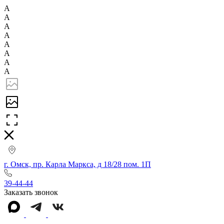
А
А
А
А
А
А
А
А
г. Омск, пр. Карла Маркса, д 18/28 пом. 1П
39-44-44
Заказать звонок