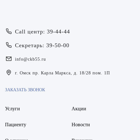
ОТПРАВИТЬ
Я даю согласие на
обработку персональных данных
Батяева Екатерина Анатольевна
Я даю согласие на
обработку персональных данных
Билер Янина Ариановна
Call центр: 39-44-44
Богаевская Марина Викторовна
Секретарь: 39-50-00
Брецер Светлана Александровна
info@ckb55.ru
Бурмистров Аркадий Валерьевич
г. Омск пр. Карла Маркса, д. 18/28 пом. 1П
Буряк Полина Николаевна
Бухвалов Александр Анатольевич
ЗАКАЗАТЬ ЗВОНОК
Вакуленчик Николай Сергеевич
Услуги
Акции
Варфоломеева Елена Александровна
Пациенту
Новости
Васильченко Тимур Михайлович