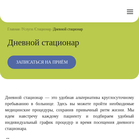
Отзывы
Часто задаваемые вопросы
Документы
Акции
Подготовка к исследованиям
Реквизиты
Главная
Услуги
Стационар
Дневной стационар
Новости
Страховые организации
Письмо директору
Дневной стационар
Услуги
ЗАПИСАТЬСЯ НА ПРИЁМ
Направления
Контакты
Анализы
Стационар
Дневной стационар — это удобная альтернатива круглосуточному
Оперблок
пребыванию в больнице. Здесь вы можете пройти необходимые
медицинские процедуры, сохранив привычный ритм жизни. Мы
идем навстречу каждому пациенту и подбираем удобный
индивидуальный график процедур и время посещения дневного
стационара.