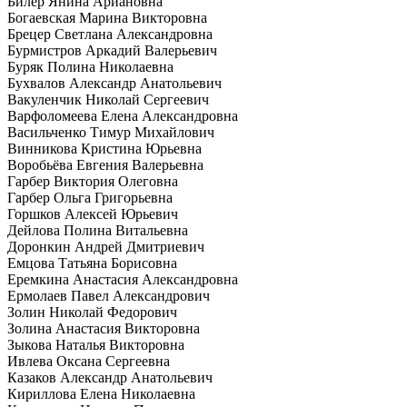
Билер Янина Ариановна
Богаевская Марина Викторовна
Брецер Светлана Александровна
Бурмистров Аркадий Валерьевич
Буряк Полина Николаевна
Бухвалов Александр Анатольевич
Вакуленчик Николай Сергеевич
Варфоломеева Елена Александровна
Васильченко Тимур Михайлович
Винникова Кристина Юрьевна
Воробьёва Евгения Валерьевна
Гарбер Виктория Олеговна
Гарбер Ольга Григорьевна
Горшков Алексей Юрьевич
Дейлова Полина Витальевна
Доронкин Андрей Дмитриевич
Емцова Татьяна Борисовна
Еремкина Анастасия Александровна
Ермолаев Павел Александрович
Золин Николай Федорович
Золина Анастасия Викторовна
Зыкова Наталья Викторовна
Ивлева Оксана Сергеевна
Казаков Александр Анатольевич
Кириллова Елена Николаевна