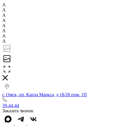
А
А
А
А
А
А
А
А
г. Омск, пр. Карла Маркса, д 18/28 пом. 1П
39-44-44
Заказать звонок