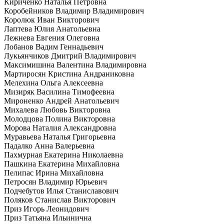
Кириченко Наталья Петровна
Коробейников Владимир Владимирович
Королюк Иван Викторович
Лаптева Юлия Анатольевна
Лежнева Евгения Олеговна
Лобанов Вадим Геннадьевич
Лукьянчиков Дмитрий Владимирович
Максимишина Валентина Владимировна
Мартиросян Кристина Андраниковна
Мелехина Ольга Алексеевна
Мизиряк Василина Тимофеевна
Мироненко Андрей Анатольевич
Михалева Любовь Викторовна
Молодцова Полина Викторовна
Морова Наталия Александровна
Муравьева Наталья Григорьевна
Падалко Анна Валерьевна
Пахмурная Екатерина Николаевна
Пашкина Екатерина Михайловна
Пелипас Ирина Михайловна
Петросян Владимир Юрьевич
Подчебутов Илья Станиславович
Поляков Станислав Викторович
Приз Игорь Леонидович
Приз Татьяна Ильинична