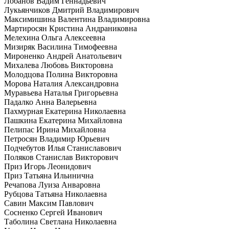
Лобанов Вадим Геннадьевич
Лукьянчиков Дмитрий Владимирович
Максимишина Валентина Владимировна
Мартиросян Кристина Андраниковна
Мелехина Ольга Алексеевна
Мизиряк Василина Тимофеевна
Мироненко Андрей Анатольевич
Михалева Любовь Викторовна
Молодцова Полина Викторовна
Морова Наталия Александровна
Муравьева Наталья Григорьевна
Падалко Анна Валерьевна
Пахмурная Екатерина Николаевна
Пашкина Екатерина Михайловна
Пелипас Ирина Михайловна
Петросян Владимир Юрьевич
Подчебутов Илья Станиславович
Поляков Станислав Викторович
Приз Игорь Леонидович
Приз Татьяна Ильинична
Речапова Луиза Анваровна
Рубцова Татьяна Николаевна
Савин Максим Павлович
Сосненко Сергей Иванович
Таболина Светлана Николаевна