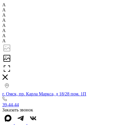
А
А
А
А
А
А
А
А
г. Омск, пр. Карла Маркса, д 18/28 пом. 1П
39-44-44
Заказать звонок