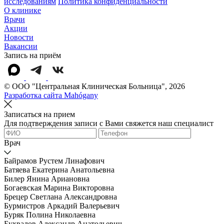
исследованиям
Политика конфиденциальности
О клинике
Врачи
Акции
Новости
Вакансии
Запись на приём
© OOO "Центральная Клиническая Больница", 2026
Разработка сайта Mahógany
Записаться на прием
Для подтверждения записи с Вами свяжется наш специалист
Врач
Байрамов Рустем Линафович
Батяева Екатерина Анатольевна
Билер Янина Ариановна
Богаевская Марина Викторовна
Брецер Светлана Александровна
Бурмистров Аркадий Валерьевич
Буряк Полина Николаевна
Бухвалов Александр Анатольевич