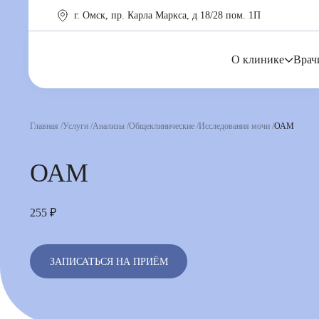
г. Омск, пр. Карла Маркса, д 18/28 пом. 1П
О клинике
Врач
Главная
Услуги
Анализы
Общеклинические
Исследования мочи
ОАМ
ОАМ
255 ₽
ЗАПИСАТЬСЯ НА ПРИЁМ