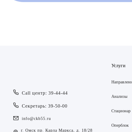
Врач
Байрам
ОТПР
Услуги
Батяева
ОТПР
Билер 
Направлен
Call центр: 39-44-44
Богаев
Анализы
Секретарь: 39-50-00
Брецер
Стационар
info@ckb55.ru
Бурмис
Оперблок
г. Омск пр. Карла Маркса, д. 18/28