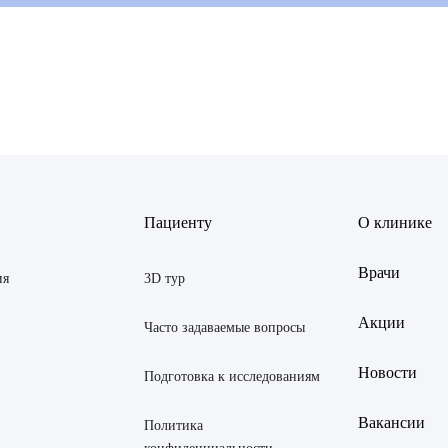
ов Рустем Линафович
АВИТЬ
Я даю согласие на
обработку персональных данны
Пациенту
О клинике
 Екатерина Анатольевна
АВИТЬ
Я даю согласие на
обработку персональных данны
Врачи
Янина Ариановна
ия
3D тур
ская Марина Викторовна
Акции
Часто задаваемые вопросы
 Светлана Александровна
Новости
Подготовка к исследованиям
тров Аркадий Валерьевич
Вакансии
Политика