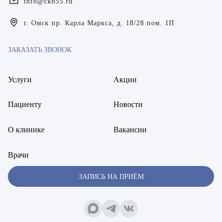
info@ckb55.ru
Богаевская Марина Викторовна
г. Омск пр. Карла Маркса, д. 18/28 пом. 1П
Брецер Светлана Александровна
ЗАКАЗАТЬ ЗВОНОК
Бурмистров Аркадий Валерьевич
Буряк Полина Николаевна
Услуги
Акции
Бухвалов Александр Анатольевич
Пациенту
Новости
Вакуленчик Николай Сергеевич
О клинике
Вакансии
Варфоломеева Елена Александровна
Врачи
Васильченко Тимур Михайлович
ЗАПИСЬ НА ПРИЁМ
Винникова Кристина Юрьевна
Воробьёва Евгения Валерьевна