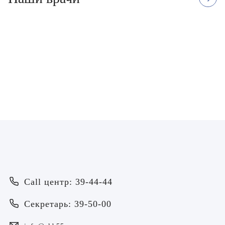
Чебакова Елена
Владимировна
Врач - косметолог, Врач -
дерматовенеролог
ЗАПИСАТЬСЯ
Врач
Байрамов Рустем Линафович
ОТПРАВИТЬ
Call центр: 39-44-44
ОТПРАВИТЬ
Я даю согласие на
обработку персональных данных
Батяева Екатерина Анатольевна
Секретарь: 39-50-00
Я даю согласие на
обработку персональных данных
Билер Янина Ариановна