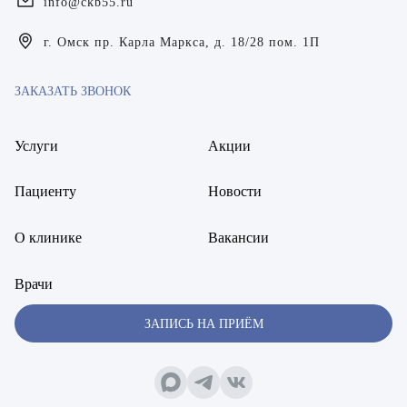
info@ckb55.ru
Богаевская Марина Викторовна
г. Омск пр. Карла Маркса, д. 18/28 пом. 1П
Брецер Светлана Александровна
ЗАКАЗАТЬ ЗВОНОК
Бурмистров Аркадий Валерьевич
Буряк Полина Николаевна
Услуги
Акции
Бухвалов Александр Анатольевич
Пациенту
Новости
Вакуленчик Николай Сергеевич
О клинике
Вакансии
Варфоломеева Елена Александровна
Врачи
Васильченко Тимур Михайлович
ЗАПИСЬ НА ПРИЁМ
Винникова Кристина Юрьевна
Воробьёва Евгения Валерьевна