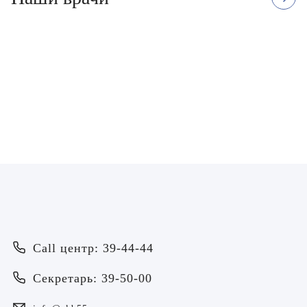
Коробейников Владимир
Королюк Иван
Владимирович
Викторович
Врач - хирург, Лечебное дело, Врач -
Врач - хирург, Лечебное дело
травматолог - ортопед, Подолог
ЗАПИСАТЬСЯ
ЗАПИСАТЬСЯ
Врач
Байрамов Рустем Линафович
ОТПРАВИТЬ
Call центр: 39-44-44
ОТПРАВИТЬ
Я даю согласие на
обработку персональных данных
Батяева Екатерина Анатольевна
Секретарь: 39-50-00
Я даю согласие на
обработку персональных данных
Билер Янина Ариановна