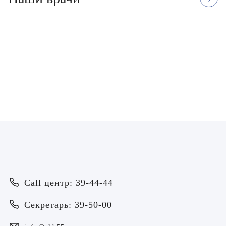
Горшков Алексей
Доронкин Андрей
Юрьевич
Дмитриевич
Врач - невролог
Врач - остеопат, Врач - невролог, 
мануальной терапии
ЗАПИСАТЬСЯ
ЗАПИСАТЬСЯ
Врач
Байрамов Рустем Линафович
ОТПРАВИТЬ
Call центр: 39-44-44
ОТПРАВИТЬ
Я даю согласие на
обработку персональных данных
Батяева Екатерина Анатольевна
Секретарь: 39-50-00
Я даю согласие на
обработку персональных данных
Билер Янина Ариановна