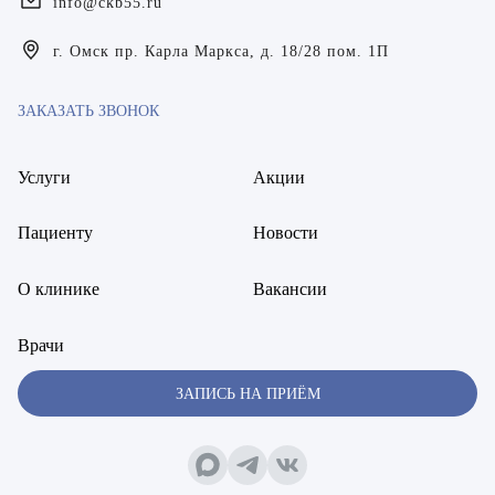
info@ckb55.ru
Богаевская Марина Викторовна
г. Омск пр. Карла Маркса, д. 18/28 пом. 1П
Брецер Светлана Александровна
ЗАКАЗАТЬ ЗВОНОК
Бурмистров Аркадий Валерьевич
Буряк Полина Николаевна
Услуги
Акции
Бухвалов Александр Анатольевич
Пациенту
Новости
Вакуленчик Николай Сергеевич
О клинике
Вакансии
Варфоломеева Елена Александровна
Врачи
Васильченко Тимур Михайлович
ЗАПИСЬ НА ПРИЁМ
Винникова Кристина Юрьевна
Воробьёва Евгения Валерьевна