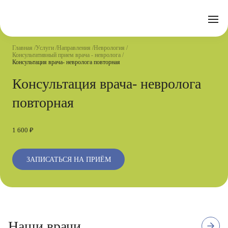
Отзывы
Часто задаваемые вопросы
Документы
Акции
Подготовка к исследованиям
Реквизиты
Главная
Услуги
Направления
Неврология
Новости
Консультативный прием врача - невролога
Страховые организации
Письмо директору
Консультация врача- невролога повторная
Консультация врача- невролога
Услуги
повторная
Направления
Контакты
Анализы
1 600 ₽
Стационар
ЗАПИСАТЬСЯ НА ПРИЁМ
Оперблок
11
Высшая квалификационная
Наши врачи
Стаж с 2017 г.
отзывов
категория