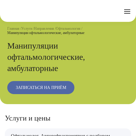
Отзывы
Часто задаваемые вопросы
Документы
Акции
Подготовка к исследованиям
Реквизиты
Главная
Услуги
Направления
Офтальмология
Новости
Манипуляции офтальмологические, амбулаторные
Страховые организации
Письмо директору
Манипуляции
Услуги
офтальмологические,
Направления
амбулаторные
Контакты
Анализы
ЗАПИСАТЬСЯ НА ПРИЁМ
Стационар
Оперблок
Услуги и цены
Офтальмолог. Авторефрактометрия с подбором