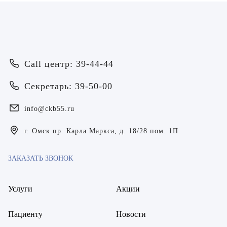
Винникова Кристина Юрьевна
Воробьёва Евгения Валерьевна
Гарбер Виктория Олеговна
Call центр: 39-44-44
Гарбер Ольга Григорьевна
Секретарь: 39-50-00
Горшков Алексей Юрьевич
info@ckb55.ru
Дейлова Полина Витальевна
г. Омск пр. Карла Маркса, д. 18/28 пом. 1П
Доронкин Андрей Дмитриевич
ЗАКАЗАТЬ ЗВОНОК
Емцова Татьяна Борисовна
Еремкина Анастасия Александровна
Услуги
Акции
Ермолаев Павел Александрович
Пациенту
Новости