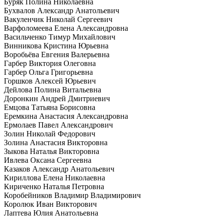
Буряк Полина Николаевна
Бухвалов Александр Анатольевич
Вакуленчик Николай Сергеевич
Варфоломеева Елена Александровна
Васильченко Тимур Михайлович
Винникова Кристина Юрьевна
Воробьёва Евгения Валерьевна
Гарбер Виктория Олеговна
Гарбер Ольга Григорьевна
Горшков Алексей Юрьевич
Дейлова Полина Витальевна
Доронкин Андрей Дмитриевич
Емцова Татьяна Борисовна
Еремкина Анастасия Александровна
Ермолаев Павел Александрович
Золин Николай Федорович
Золина Анастасия Викторовна
Зыкова Наталья Викторовна
Ивлева Оксана Сергеевна
Казаков Александр Анатольевич
Кириллова Елена Николаевна
Кириченко Наталья Петровна
Коробейников Владимир Владимирович
Королюк Иван Викторович
Лаптева Юлия Анатольевна