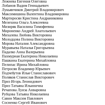
Лежнева Евгения Олеговна
Лобанов Вадим Геннадьевич
Лукьянчиков Дмитрий Владимирович
Максимишина Валентина Владимировна
Мартиросян Кристина Андраниковна
Мелехина Ольга Алексеевна
Мизиряк Василина Тимофеевна
Мироненко Андрей Анатольевич
Михалева Любовь Викторовна
Молодцова Полина Викторовна
Морова Наталия Александровна
Муравьева Наталья Григорьевна
Падалко Анна Валерьевна
Пахмурная Екатерина Николаевна
Пашкина Екатерина Михайловна
Пелипас Ирина Михайловна
Петросян Владимир Юрьевич
Подчебутов Илья Станиславович
Поляков Станислав Викторович
Приз Игорь Леонидович
Приз Татьяна Ильинична
Речапова Луиза Анваровна
Рубцова Татьяна Николаевна
Савин Максим Павлович
Сосненко Сергей Иванович