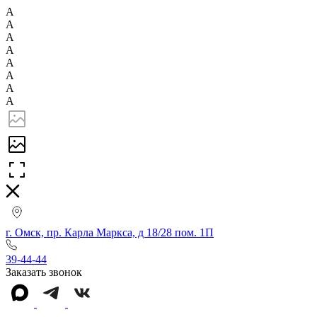
А
А
А
А
А
А
А
А
г. Омск, пр. Карла Маркса, д 18/28 пом. 1П
39-44-44
Заказать звонок