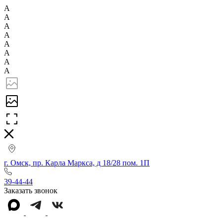
А
А
А
А
А
А
А
А
г. Омск, пр. Карла Маркса, д 18/28 пом. 1П
39-44-44
Заказать звонок