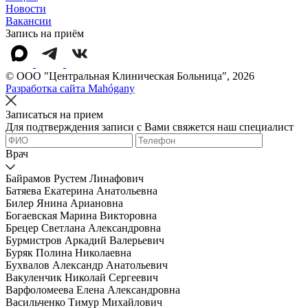
Новости
Вакансии
Запись на приём
© OOO "Центральная Клиническая Больница", 2026
Разработка сайта Mahógany
Записаться на прием
Для подтверждения записи с Вами свяжется наш специалист
Врач
Байрамов Рустем Линафович
Батяева Екатерина Анатольевна
Билер Янина Ариановна
Богаевская Марина Викторовна
Брецер Светлана Александровна
Бурмистров Аркадий Валерьевич
Буряк Полина Николаевна
Бухвалов Александр Анатольевич
Вакуленчик Николай Сергеевич
Варфоломеева Елена Александровна
Васильченко Тимур Михайлович