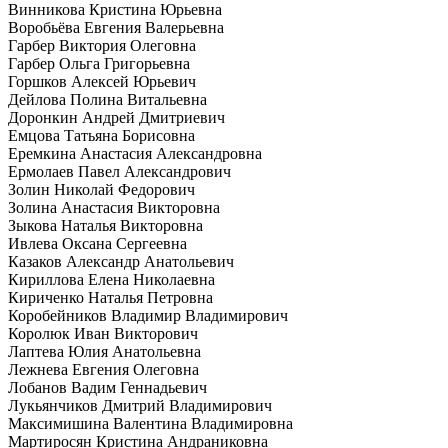
Винникова Кристина Юрьевна
Воробьёва Евгения Валерьевна
Гарбер Виктория Олеговна
Гарбер Ольга Григорьевна
Горшков Алексей Юрьевич
Дейлова Полина Витальевна
Доронкин Андрей Дмитриевич
Емцова Татьяна Борисовна
Еремкина Анастасия Александровна
Ермолаев Павел Александрович
Золин Николай Федорович
Золина Анастасия Викторовна
Зыкова Наталья Викторовна
Ивлева Оксана Сергеевна
Казаков Александр Анатольевич
Кириллова Елена Николаевна
Кириченко Наталья Петровна
Коробейников Владимир Владимирович
Королюк Иван Викторович
Лаптева Юлия Анатольевна
Лежнева Евгения Олеговна
Лобанов Вадим Геннадьевич
Лукьянчиков Дмитрий Владимирович
Максимишина Валентина Владимировна
Мартиросян Кристина Андраниковна