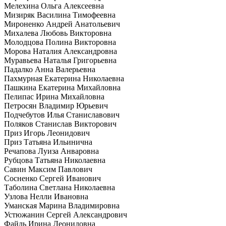
Мелехина Ольга Алексеевна
Мизиряк Василина Тимофеевна
Мироненко Андрей Анатольевич
Михалева Любовь Викторовна
Молодцова Полина Викторовна
Морова Наталия Александровна
Муравьева Наталья Григорьевна
Падалко Анна Валерьевна
Пахмурная Екатерина Николаевна
Пашкина Екатерина Михайловна
Пелипас Ирина Михайловна
Петросян Владимир Юрьевич
Подчебутов Илья Станиславович
Поляков Станислав Викторович
Приз Игорь Леонидович
Приз Татьяна Ильинична
Речапова Луиза Анваровна
Рубцова Татьяна Николаевна
Савин Максим Павлович
Сосненко Сергей Иванович
Таболина Светлана Николаевна
Узлова Нелли Ивановна
Уманская Марина Владимировна
Устюжанин Сергей Александрович
Файль Ирина Леонидовна