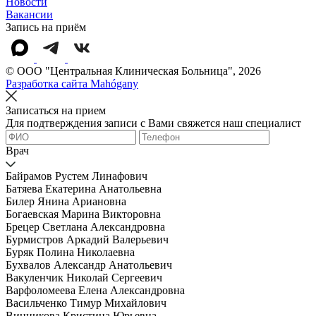
Новости
Вакансии
Запись на приём
© OOO "Центральная Клиническая Больница", 2026
Разработка сайта Mahógany
Записаться на прием
Для подтверждения записи с Вами свяжется наш специалист
Врач
Байрамов Рустем Линафович
Батяева Екатерина Анатольевна
Билер Янина Ариановна
Богаевская Марина Викторовна
Брецер Светлана Александровна
Бурмистров Аркадий Валерьевич
Буряк Полина Николаевна
Бухвалов Александр Анатольевич
Вакуленчик Николай Сергеевич
Варфоломеева Елена Александровна
Васильченко Тимур Михайлович
Винникова Кристина Юрьевна