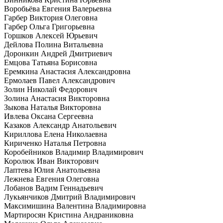
Воробьёва Евгения Валерьевна
Гарбер Виктория Олеговна
Гарбер Ольга Григорьевна
Горшков Алексей Юрьевич
Дейлова Полина Витальевна
Доронкин Андрей Дмитриевич
Емцова Татьяна Борисовна
Еремкина Анастасия Александровна
Ермолаев Павел Александрович
Золин Николай Федорович
Золина Анастасия Викторовна
Зыкова Наталья Викторовна
Ивлева Оксана Сергеевна
Казаков Александр Анатольевич
Кириллова Елена Николаевна
Кириченко Наталья Петровна
Коробейников Владимир Владимирович
Королюк Иван Викторович
Лаптева Юлия Анатольевна
Лежнева Евгения Олеговна
Лобанов Вадим Геннадьевич
Лукьянчиков Дмитрий Владимирович
Максимишина Валентина Владимировна
Мартиросян Кристина Андраниковна