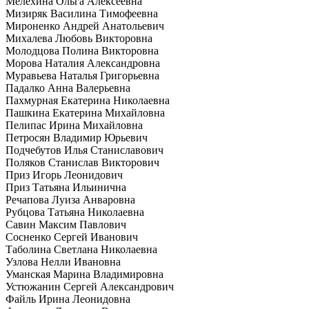
Мелехина Ольга Алексеевна
Мизиряк Василина Тимофеевна
Мироненко Андрей Анатольевич
Михалева Любовь Викторовна
Молодцова Полина Викторовна
Морова Наталия Александровна
Муравьева Наталья Григорьевна
Падалко Анна Валерьевна
Пахмурная Екатерина Николаевна
Пашкина Екатерина Михайловна
Пелипас Ирина Михайловна
Петросян Владимир Юрьевич
Подчебутов Илья Станиславович
Поляков Станислав Викторович
Приз Игорь Леонидович
Приз Татьяна Ильинична
Речапова Луиза Анваровна
Рубцова Татьяна Николаевна
Савин Максим Павлович
Сосненко Сергей Иванович
Таболина Светлана Николаевна
Узлова Нелли Ивановна
Уманская Марина Владимировна
Устюжанин Сергей Александрович
Файль Ирина Леонидовна