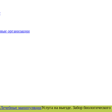
у
овые организации
. Лечебные манипуляции
Услуга на выезде. Забор биологического 