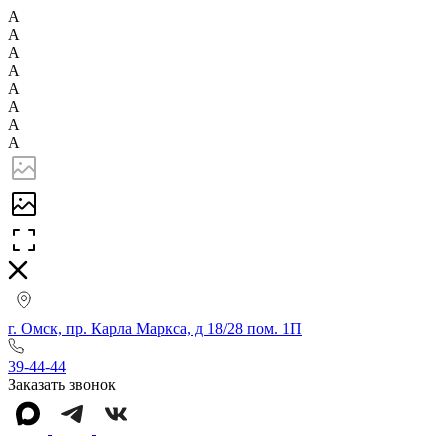
А
А
А
А
А
А
А
А
г. Омск, пр. Карла Маркса, д 18/28 пом. 1П
39-44-44
Заказать звонок