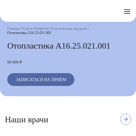
Отзывы
Часто задаваемые вопросы
Документы
Акции
Подготовка к исследованиям
Реквизиты
Главная
Услуги
Оперблок
Пластическая хирургия
Новости
Отопластика А16.25.021.001
Страховые организации
Письмо директору
Отопластика А16.25.021.001
Услуги
60 000 ₽
Направления
Контакты
Анализы
ЗАПИСАТЬСЯ НА ПРИЁМ
Стационар
Оперблок
Наши врачи
2 отзыва
Доктор медицинских наук
Лобанов Вадим