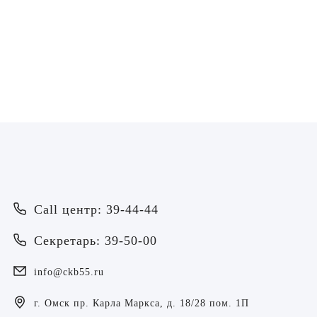
Геннадьевич
Врач - пластический хирург
ЗАПИСАТЬСЯ
Врач
Call центр: 39-44-44
Байрамов Рустем Линафович
ОТПРАВИТЬ
Секретарь: 39-50-00
ОТПРАВИТЬ
Я даю согласие на
обработку персональных данных
Батяева Екатерина Анатольевна
Я даю согласие на
обработку персональных данных
info@ckb55.ru
Билер Янина Ариановна
г. Омск пр. Карла Маркса, д. 18/28 пом. 1П
Богаевская Марина Викторовна