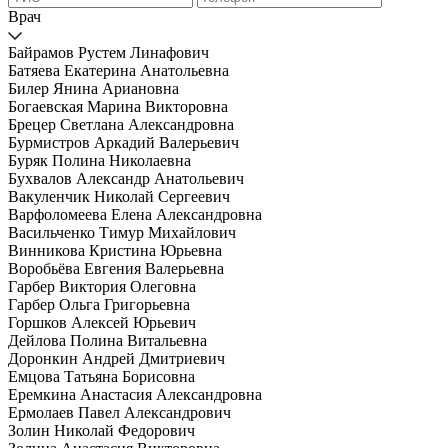
Врач
Байрамов Рустем Линафович
Батяева Екатерина Анатольевна
Билер Янина Ариановна
Богаевская Марина Викторовна
Брецер Светлана Александровна
Бурмистров Аркадий Валерьевич
Буряк Полина Николаевна
Бухвалов Александр Анатольевич
Вакуленчик Николай Сергеевич
Варфоломеева Елена Александровна
Васильченко Тимур Михайлович
Винникова Кристина Юрьевна
Воробьёва Евгения Валерьевна
Гарбер Виктория Олеговна
Гарбер Ольга Григорьевна
Горшков Алексей Юрьевич
Дейлова Полина Витальевна
Доронкин Андрей Дмитриевич
Емцова Татьяна Борисовна
Еремкина Анастасия Александровна
Ермолаев Павел Александрович
Золин Николай Федорович