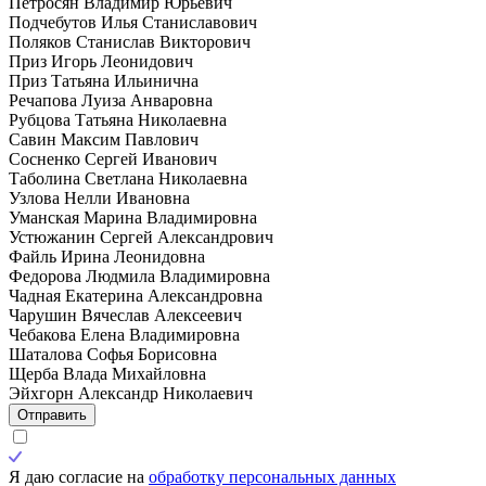
Петросян Владимир Юрьевич
Подчебутов Илья Станиславович
Поляков Станислав Викторович
Приз Игорь Леонидович
Приз Татьяна Ильинична
Речапова Луиза Анваровна
Рубцова Татьяна Николаевна
Савин Максим Павлович
Сосненко Сергей Иванович
Таболина Светлана Николаевна
Узлова Нелли Ивановна
Уманская Марина Владимировна
Устюжанин Сергей Александрович
Файль Ирина Леонидовна
Федорова Людмила Владимировна
Чадная Екатерина Александровна
Чарушин Вячеслав Алексеевич
Чебакова Елена Владимировна
Шаталова Софья Борисовна
Щерба Влада Михайловна
Эйхгорн Александр Николаевич
Отправить
Я даю согласие на
обработку персональных данных