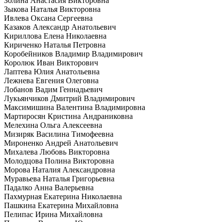
Золина Анастасия Викторовна
Зыкова Наталья Викторовна
Ивлева Оксана Сергеевна
Казаков Александр Анатольевич
Кириллова Елена Николаевна
Кириченко Наталья Петровна
Коробейников Владимир Владимирович
Королюк Иван Викторович
Лаптева Юлия Анатольевна
Лежнева Евгения Олеговна
Лобанов Вадим Геннадьевич
Лукьянчиков Дмитрий Владимирович
Максимишина Валентина Владимировна
Мартиросян Кристина Андраниковна
Мелехина Ольга Алексеевна
Мизиряк Василина Тимофеевна
Мироненко Андрей Анатольевич
Михалева Любовь Викторовна
Молодцова Полина Викторовна
Морова Наталия Александровна
Муравьева Наталья Григорьевна
Падалко Анна Валерьевна
Пахмурная Екатерина Николаевна
Пашкина Екатерина Михайловна
Пелипас Ирина Михайловна