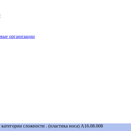
у
овые организации
 категории сложности . (пластика носа) А16.08.008