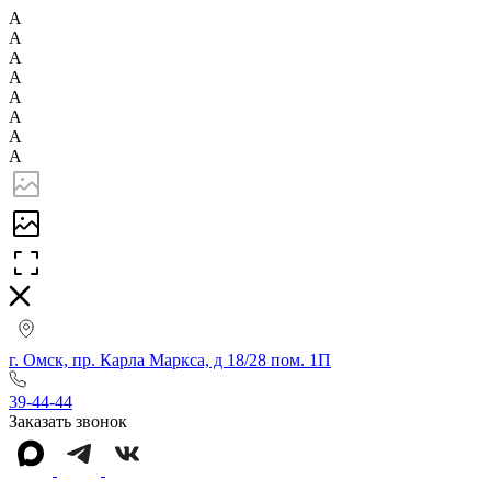
А
А
А
А
А
А
А
А
г. Омск, пр. Карла Маркса, д 18/28 пом. 1П
39-44-44
Заказать звонок