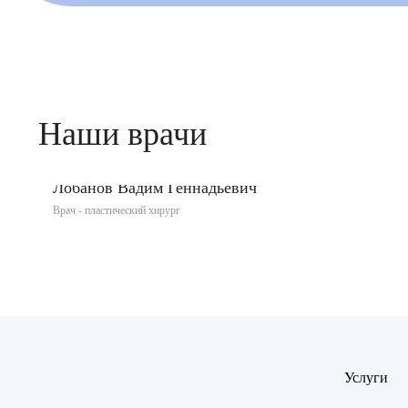
Наши врачи
2 отзыва
Доктор медицинских наук
Лобанов Вадим Геннадьевич
Врач - пластический хирург
Врач
Байрам
ОТПР
Батяева
ОТПР
Билер 
Услуги
Богаев