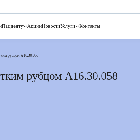
и
Пациенту
Акции
Новости
Услуги
Контакты
отким рубцом А16.30.058
отким рубцом А16.30.058