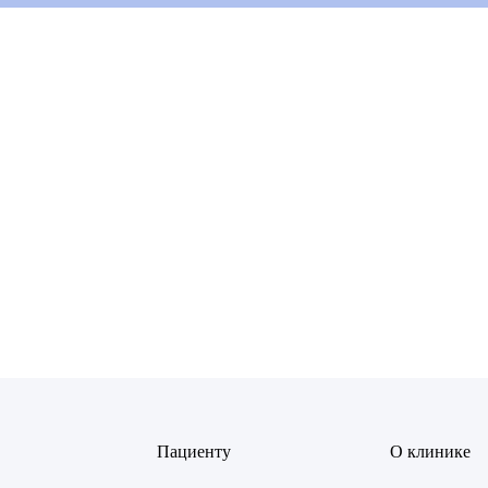
ов Рустем Линафович
АВИТЬ
Я даю согласие на
обработку персональных данны
 Екатерина Анатольевна
АВИТЬ
Я даю согласие на
обработку персональных данны
Янина Ариановна
Пациенту
О клинике
ская Марина Викторовна