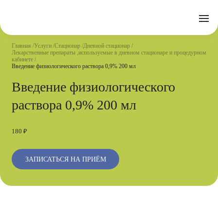
Отзывы
Часто задаваемые вопросы
Документы
Акции
Подготовка к исследованиям
Реквизиты
Главная
Услуги
Стационар
Дневной стационар
Новости
Лекарственные препараты ,используемые в дневном стационаре и процедурном
Страховые организации
Письмо директору
кабинете
Введение физиологического раствора 0,9% 200 мл
Услуги
Введение физиологического
раствора 0,9% 200 мл
Направления
Контакты
Анализы
180 ₽
Стационар
ЗАПИСАТЬСЯ НА ПРИЁМ
Оперблок