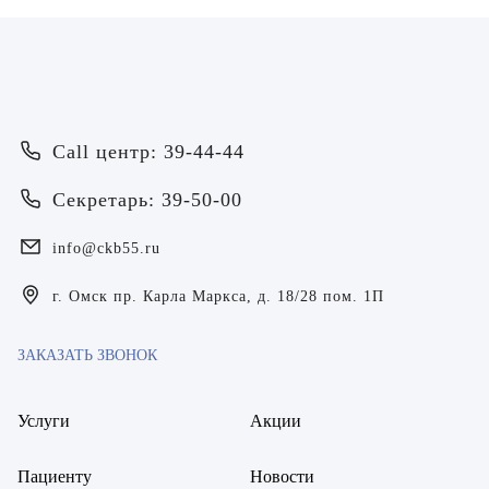
Call центр: 39-44-44
Врач
Секретарь: 39-50-00
Байрамов Рустем Линафович
info@ckb55.ru
ОТПРАВИТЬ
ОТПРАВИТЬ
Я даю согласие на
обработку персональных данных
Батяева Екатерина Анатольевна
г. Омск пр. Карла Маркса, д. 18/28 пом. 1П
Я даю согласие на
обработку персональных данных
Билер Янина Ариановна
ЗАКАЗАТЬ ЗВОНОК
Богаевская Марина Викторовна
Услуги
Акции
Брецер Светлана Александровна
Пациенту
Новости
Бурмистров Аркадий Валерьевич