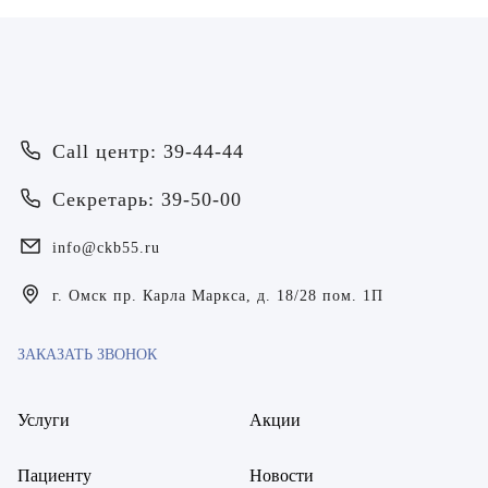
Call центр: 39-44-44
Врач
Секретарь: 39-50-00
Байрамов Рустем Линафович
info@ckb55.ru
ОТПРАВИТЬ
ОТПРАВИТЬ
Я даю согласие на
обработку персональных данных
Батяева Екатерина Анатольевна
г. Омск пр. Карла Маркса, д. 18/28 пом. 1П
Я даю согласие на
обработку персональных данных
Билер Янина Ариановна
ЗАКАЗАТЬ ЗВОНОК
Богаевская Марина Викторовна
Услуги
Акции
Брецер Светлана Александровна
Пациенту
Новости
Бурмистров Аркадий Валерьевич