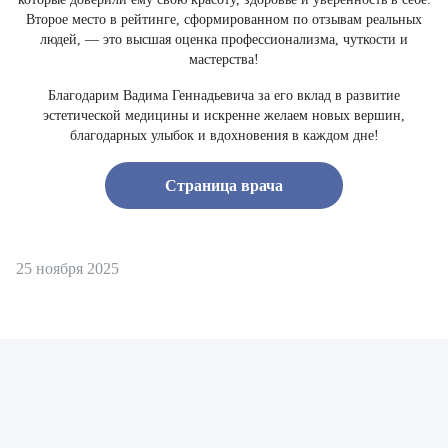
Второе место в рейтинге, сформированном по отзывам реальных
людей, — это высшая оценка профессионализма, чуткости и
мастерства!
Благодарим Вадима Геннадьевича за его вклад в развитие
эстетической медицины и искренне желаем новых вершин,
благодарных улыбок и вдохновения в каждом дне!​
Страница врача
25 ноября 2025
Врач
Байрамов Рустем Линафович
ОТПРАВИТЬ
ОТПРАВИТЬ
Я даю согласие на
обработку персональных данных
Батяева Екатерина Анатольевна