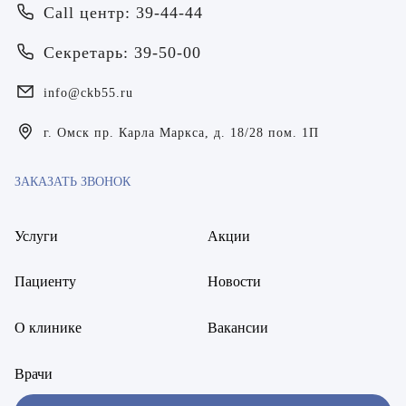
Я даю согласие на
обработку персональных данных
Call центр: 39-44-44
Билер Янина Ариановна
Секретарь: 39-50-00
Богаевская Марина Викторовна
info@ckb55.ru
Брецер Светлана Александровна
г. Омск пр. Карла Маркса, д. 18/28 пом. 1П
Бурмистров Аркадий Валерьевич
Буряк Полина Николаевна
ЗАКАЗАТЬ ЗВОНОК
Бухвалов Александр Анатольевич
Услуги
Акции
Вакуленчик Николай Сергеевич
Пациенту
Новости
Варфоломеева Елена Александровна
О клинике
Вакансии
Васильченко Тимур Михайлович
Винникова Кристина Юрьевна
Врачи