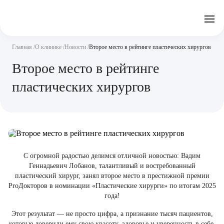
Отзывы
Часто задаваемые вопросы
Документы
Акции
Подготовка к исследованиям
Реквизиты
Главная
О клинике
Новости
Второе место в рейтинге пластических хирургов
Новости
Страховые организации
Письмо директору
Второе место в рейтинге
Услуги
пластических хирургов
Направления
Контакты
Анализы
Стационар
С огромной радостью делимся отличной новостью: Вадим
Оперблок
Геннадьевич Лобанов, талантливый и востребованный
пластический хирург, занял второе место в престижной премии
ProДокторов в номинации «Пластические хирурги» по итогам 2025
года!
Этот результат — не просто цифра, а признание тысяч пациентов,
которые доверили ему свою красоту, здоровье и уверенность в себе.