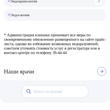
Еремкина Анастасия Александровна
Э
Эндокринология
Ермолаев Павел Александрович
Эндоскопия
Золин Николай Федорович
Золина Анастасия Викторовна
* Администрация клиники принимает все меры по
своевременному обновлению размещенного на сайте прайс-
Зыкова Наталья Викторовна
листа, однако во избежание возможных недоразумений,
советуем уточнять стоимость услуг в регистратуре или в
контакт-центре по телефону 39-44-44
Ивлева Оксана Сергеевна
Казаков Александр Анатольевич
Наши врачи
Кириллова Елена Николаевна
Кириченко Наталья Петровна
Коробейников Владимир Владимирович
2 отзыва
Стаж с 1990 г.
Вторая квалификационная категор
Все направления
Все филиалы
Королюк Иван Викторович
Воробьёва Евгения
Речапова Луиза