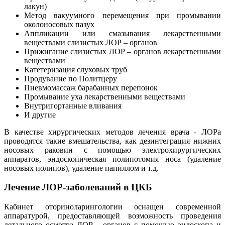
лакун)
Метод вакуумного перемещения при промывании
околоносовых пазух
Аппликации или смазывания лекарственными
веществами слизистых ЛОР – органов
Прижигание слизистых ЛОР – органов лекарственными
веществами
Катетеризация слуховых труб
Продувание по Политцеру
Пневмомассаж барабанных перепонок
Промывание уха лекарственными веществами
Внутригортанные вливания
И другие
В качестве хирургических методов лечения врача - ЛОРа
проводятся такие вмешательства, как дезинтеграция нижних
носовых раковин с помощью электрохирургических
аппаратов, эндоскопическая полипотомия носа (удаление
носовых полипов), удаление папиллом и т.д.
Лечение ЛОР-заболеваний в ЦКБ
Кабинет оториноларингологии оснащен современной
аппаратурой, предоставляющей возможность проведения
детального осмотра ЛОР - органов с помощью эндоскопа и