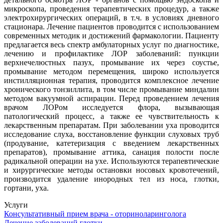
микроскопа, проведения терапевтических процедур, а также
электрохирургических операций, в т.ч. в условиях дневного
стационара. Лечение пациентов проводится с использованием
современных методик и достижений фармакологии. Пациенту
предлагается весь спектр амбулаторных услуг по диагностике,
лечению и профилактике ЛОР заболеваний: пункции
верхнечелюстных пазух, промывание их через соустье,
промывание методом перемещения, широко используется
инстилляционная терапия, проводится комплексное лечение
хронического тонзиллита, в том числе промывание миндалин
методом вакуумной аспирации. Перед проведением лечения
врачом ЛОРом исследуется флора, вызывающая
патологический процесс, а также ее чувствительность к
лекарственным препаратам. При заболевании уха проводится
исследование слуха, восстановление функции слуховых труб
(продувание, катетеризация с введением лекарственных
препаратов), промывание аттика, санация полости после
радикальной операции на ухе. Используются терапевтические
и хирургические методы остановки носовых кровотечений,
производится удаление инородных тел из носа, глотки,
гортани, уха.
Услуги
Консультативный прием врача - оториноларинголога
Лечение заболеваний глотки