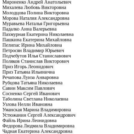
Мироненко Андрей Анатольевич
Михалева Любовь Викторовна
Молодцова Полина Викторовна
Морова Наталия Александровна
Муравьева Наталья Григорьевна
Падалко Анна Валерьевна
Пахмурная Екатерина Николаевна
Пашкина Екатерина Михайловна
Пелипас Ирина Михайловна
Петросян Владимир Юрьевич
Подчебутов Илья Станиславович
Поляков Станислав Викторович
Приз Игорь Леонидович
Приз Татьяна Ильинична
Речапова Луиза Анваровна
Рубцова Татьяна Николаевна
Савин Максим Павлович
Сосненко Сергей Иванович
Таболина Светлана Николаевна
Узлова Нелли Ивановна
Уманская Марина Владимировна
Устюжанин Сергей Александрович
Файль Ирина Леонидовна
Федорова Людмила Владимировна
Чадная Екатерина Александровна