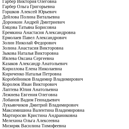
Гарбер Виктория Олеговна
Гарбер Ольга Григорьевна
Горшков Алексей Юрьевич
Дейлова Полина Витальевна
Доронкин Андрей Дмитриевич
Емцова Татьяна Борисовна
Еремкина Анастасия Александровна
Ермолаев Павел Александрович
Золин Николай Федорович
Золина Анастасия Викторовна
Зыкова Наталья Викторовна
Ивлева Оксана Сергеевна
Казаков Александр Анатольевич
Кириллова Елена Николаевна
Кириченко Наталья Петровна
Коробейников Владимир Владимирович
Королюк Иван Викторович
Лаптева Юлия Анатольевна
Лежнева Евгения Олеговна
Лобанов Вадим Геннадьевич
Лукьянчиков Дмитрий Владимирович
Максимишина Валентина Владимировна
Мартиросян Кристина Андраниковна
Мелехина Ольга Алексеевна
Мизиряк Василина Тимофеевна