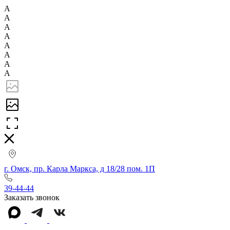
А
А
А
А
А
А
А
А
г. Омск, пр. Карла Маркса, д 18/28 пом. 1П
39-44-44
Заказать звонок