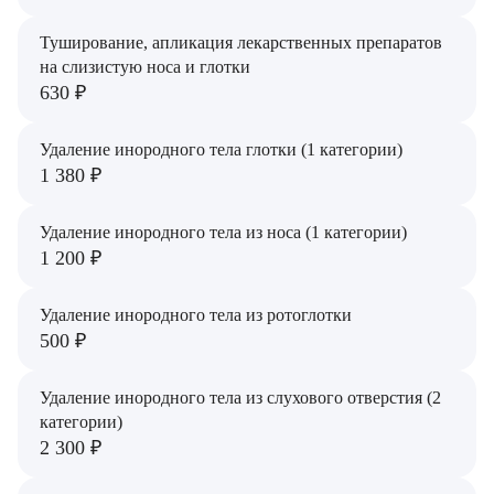
Морова Наталия Александровна
Туширование, апликация лекарственных препаратов
на слизистую носа и глотки
Муравьева Наталья Григорьевна
630 ₽
Падалко Анна Валерьевна
Удаление инородного тела глотки (1 категории)
1 380 ₽
Пахмурная Екатерина Николаевна
Пашкина Екатерина Михайловна
Удаление инородного тела из носа (1 категории)
1 200 ₽
Пелипас Ирина Михайловна
Удаление инородного тела из ротоглотки
Петросян Владимир Юрьевич
500 ₽
Подчебутов Илья Станиславович
Удаление инородного тела из слухового отверстия (2
Поляков Станислав Викторович
категории)
2 300 ₽
Приз Игорь Леонидович