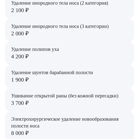
Удаление инородного тела носа (2 категория)
Приз Татьяна Ильинична
2 100 ₽
Речапова Луиза Анваровна
Удаление инородного тела носа (3 категории)
Рубцова Татьяна Николаевна
2 000 ₽
Савин Максим Павлович
Удаление полипов уха
4 200 ₽
Сосненко Сергей Иванович
Таболина Светлана Николаевна
Удаление шунтов барабанной полости
1 900 ₽
Узлова Нелли Ивановна
Ушивание открытой раны (без кожной пересадки)
Уманская Марина Владимировна
3 700 ₽
Устюжанин Сергей Александрович
Электрохирургическое удаление новообразования
Файль Ирина Леонидовна
полости носа
8 000 ₽
Федорова Людмила Владимировна