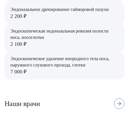
Эндоназальное дренирование гайморовой пазухи
Чадная Екатерина Александровна
2 200 ₽
Чарушин Вячеслав Алексеевич
Эндоскопическая эндоназальная ревизия полости
Чебакова Елена Владимировна
носа, носоглотки
2 100 ₽
Шаталова Софья Борисовна
Эндоскопическое удаление инородного тела носа,
Щерба Влада Михайловна
наружного слухового прохода, глотки
7 000 ₽
Эйхгорн Александр Николаевич
2 отзыва
Стаж с 1990 г.
Первая квалификационная категор
Наши врачи
Воробьёва Евгения
Пахмурная Екатери
Валерьевна
Николаевна