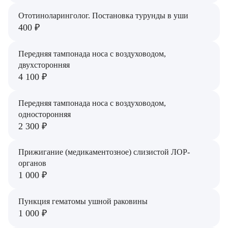
Врач
Ототиноларинголог. Постановка турунды в уши
400 ₽
Байрамов Рустем Линафович
ОТПРАВИТЬ
ОТПРАВИТЬ
Передняя тампонада носа с воздуховодом,
Я даю согласие на
обработку персональных данных
Батяева Екатерина Анатольевна
двухсторонняя
Я даю согласие на
обработку персональных данных
4 100 ₽
Билер Янина Ариановна
Богаевская Марина Викторовна
Передняя тампонада носа с воздуховодом,
односторонняя
Брецер Светлана Александровна
2 300 ₽
Бурмистров Аркадий Валерьевич
Прижигание (медикаментозное) слизистой ЛОР-
органов
Буряк Полина Николаевна
1 000 ₽
Бухвалов Александр Анатольевич
Пункция гематомы ушной раковины
Вакуленчик Николай Сергеевич
1 000 ₽