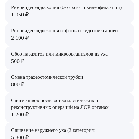
Риновидеоэндоскопия (без фото- и видеофиксации)
Ермолаев Павел Александрович
1 050 ₽
Золин Николай Федорович
Риновидеоэндоскопия (с фото- и видеофиксацией)
Золина Анастасия Викторовна
2 100 ₽
Зыкова Наталья Викторовна
Сбор паразитов или микроорганизмов из уха
500 ₽
Ивлева Оксана Сергеевна
Казаков Александр Анатольевич
Смена трахеостомической трубки
800 ₽
Кириллова Елена Николаевна
Снятие швов после остеопластических и
Кириченко Наталья Петровна
реконструктивных операций на ЛОР-органах
1 200 ₽
Коробейников Владимир Владимирович
Королюк Иван Викторович
Сшивание наружнего уха (2 категория)
5 800 ₽