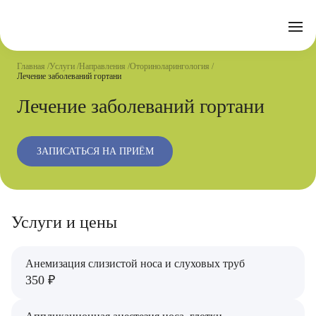
Отзывы
Часто задаваемые вопросы
Документы
Акции
Подготовка к исследованиям
Реквизиты
Главная
Услуги
Направления
Оториноларингология
Новости
Лечение заболеваний гортани
Страховые организации
Письмо директору
Лечение заболеваний гортани
Услуги
Направления
ЗАПИСАТЬСЯ НА ПРИЁМ
Контакты
Анализы
Стационар
Услуги и цены
Оперблок
Анемизация слизистой носа и слуховых труб
350 ₽