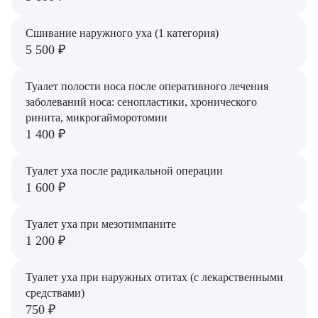
Лаптева Юлия Анатольевна
Сшивание наружного уха (1 категория)
Лежнева Евгения Олеговна
5 500 ₽
Лобанов Вадим Геннадьевич
Туалет полости носа после оперативного лечения
Лукьянчиков Дмитрий Владимирович
заболеваний носа: сенопластики, хронического
ринита, микрогайморотомии
Максимишина Валентина Владимировна
1 400 ₽
Мартиросян Кристина Андраниковна
Туалет уха после радикальной операции
1 600 ₽
Мелехина Ольга Алексеевна
Мизиряк Василина Тимофеевна
Туалет уха при мезотимпаните
1 200 ₽
Мироненко Андрей Анатольевич
Туалет уха при наружных отитах (с лекарственными
Михалева Любовь Викторовна
средствами)
750 ₽
Молодцова Полина Викторовна