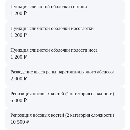
Варфоломеева Елена Александровна
Пункция слизистой оболочки гортани
1 200 ₽
Васильченко Тимур Михайлович
Винникова Кристина Юрьевна
Пункция слизистой оболочки носоглотки
1 200 ₽
Воробьёва Евгения Валерьевна
Пункция слизистой оболочки полости носа
Гарбер Виктория Олеговна
1 200 ₽
Гарбер Ольга Григорьевна
Разведение краев раны паратонзиллярного абсцесса
Горшков Алексей Юрьевич
2 000 ₽
Дейлова Полина Витальевна
Репозиция носовых костей (1 категория сложности)
6 000 ₽
Доронкин Андрей Дмитриевич
Емцова Татьяна Борисовна
Репозиция носовых костей (2 категория сложности)
10 500 ₽
Еремкина Анастасия Александровна