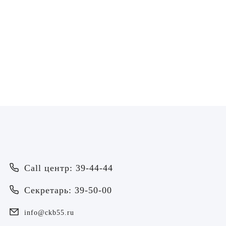
Воробьёва Евгения
Пахмурная Екатери
Валерьевна
Николаевна
Врач - оториноларинголог
Врач - оториноларинголог
ЗАПИСАТЬСЯ
ЗАПИСАТЬСЯ
Врач
Байрамов Рустем Линафович
ОТПРАВИТЬ
Call центр: 39-44-44
ОТПРАВИТЬ
Я даю согласие на
обработку персональных данных
Батяева Екатерина Анатольевна
Секретарь: 39-50-00
Я даю согласие на
обработку персональных данных
Билер Янина Ариановна
info@ckb55.ru