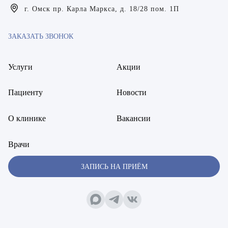
Богаевская Марина Викторовна
г. Омск пр. Карла Маркса, д. 18/28 пом. 1П
Брецер Светлана Александровна
ЗАКАЗАТЬ ЗВОНОК
Бурмистров Аркадий Валерьевич
Услуги
Акции
Буряк Полина Николаевна
Бухвалов Александр Анатольевич
Пациенту
Новости
Вакуленчик Николай Сергеевич
О клинике
Вакансии
Варфоломеева Елена Александровна
Врачи
Васильченко Тимур Михайлович
ЗАПИСЬ НА ПРИЁМ
Винникова Кристина Юрьевна
Воробьёва Евгения Валерьевна
Гарбер Виктория Олеговна