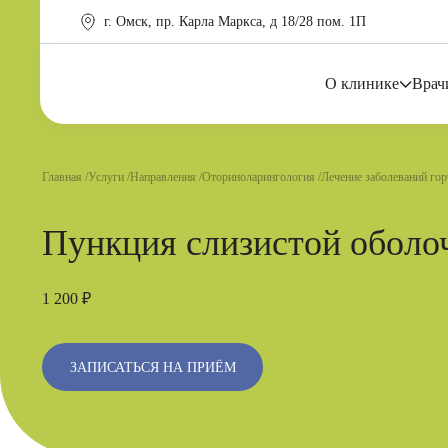
г. Омск, пр. Карла Маркса, д 18/28 пом. 1П
О клинике
Врач
Главная
Услуги
Направления
Оториноларингология
Лечение заболеваний гор
Пункция слизистой оболо
1 200 ₽
ЗАПИСАТЬСЯ НА ПРИЁМ