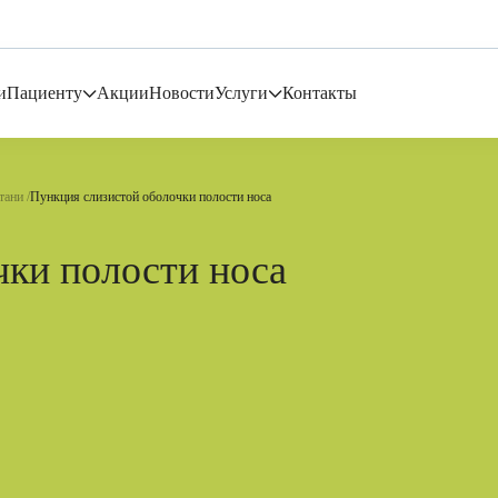
и
Пациенту
Акции
Новости
Услуги
Контакты
тани
Пункция слизистой оболочки полости носа
чки полости носа