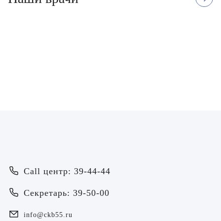
Воробьёва Евгения
Валерьевна
Врач - оториноларинголог
ЗАПИСАТЬСЯ
Врач
Байрамов Рустем Линафович
ОТПРАВИТЬ
Call центр: 39-44-44
ОТПРАВИТЬ
Я даю согласие на
обработку персональных данных
Батяева Екатерина Анатольевна
Секретарь: 39-50-00
Я даю согласие на
обработку персональных данных
Билер Янина Ариановна
info@ckb55.ru