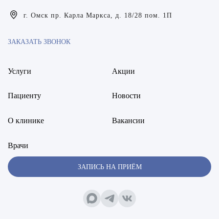
Богаевская Марина Викторовна
г. Омск пр. Карла Маркса, д. 18/28 пом. 1П
Брецер Светлана Александровна
ЗАКАЗАТЬ ЗВОНОК
Бурмистров Аркадий Валерьевич
Буряк Полина Николаевна
Услуги
Акции
Бухвалов Александр Анатольевич
Пациенту
Новости
Вакуленчик Николай Сергеевич
О клинике
Вакансии
Варфоломеева Елена Александровна
Врачи
Васильченко Тимур Михайлович
ЗАПИСЬ НА ПРИЁМ
Винникова Кристина Юрьевна
Воробьёва Евгения Валерьевна
Гарбер Виктория Олеговна