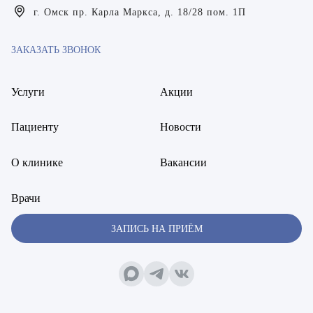
Богаевская Марина Викторовна
г. Омск пр. Карла Маркса, д. 18/28 пом. 1П
Брецер Светлана Александровна
ЗАКАЗАТЬ ЗВОНОК
Бурмистров Аркадий Валерьевич
Услуги
Акции
Буряк Полина Николаевна
Бухвалов Александр Анатольевич
Пациенту
Новости
Вакуленчик Николай Сергеевич
О клинике
Вакансии
Варфоломеева Елена Александровна
Врачи
Васильченко Тимур Михайлович
ЗАПИСЬ НА ПРИЁМ
Винникова Кристина Юрьевна
Воробьёва Евгения Валерьевна
Гарбер Виктория Олеговна