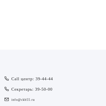
Воробьёва Евгения
Пахмурная Екатери
Валерьевна
Николаевна
Врач - оториноларинголог
Врач - оториноларинголог
ЗАПИСАТЬСЯ
ЗАПИСАТЬСЯ
Врач
Байрамов Рустем Линафович
ОТПРАВИТЬ
Call центр: 39-44-44
ОТПРАВИТЬ
Я даю согласие на
обработку персональных данных
Батяева Екатерина Анатольевна
Секретарь: 39-50-00
Я даю согласие на
обработку персональных данных
Билер Янина Ариановна
info@ckb55.ru