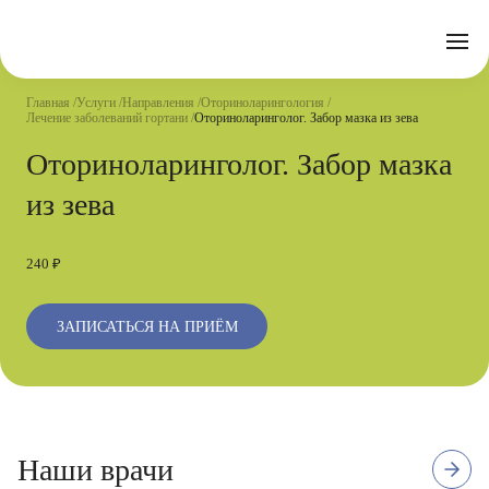
Отзывы
Часто задаваемые вопросы
Документы
Акции
Подготовка к исследованиям
Реквизиты
Главная
Услуги
Направления
Оториноларингология
Новости
Лечение заболеваний гортани
Оториноларинголог. Забор мазка из зева
Страховые организации
Письмо директору
Оториноларинголог. Забор мазка
Услуги
из зева
Направления
Контакты
240 ₽
Анализы
Стационар
ЗАПИСАТЬСЯ НА ПРИЁМ
Оперблок
Наши врачи
2 отзыва
Стаж с 1990 г.
Первая квалификационная категор