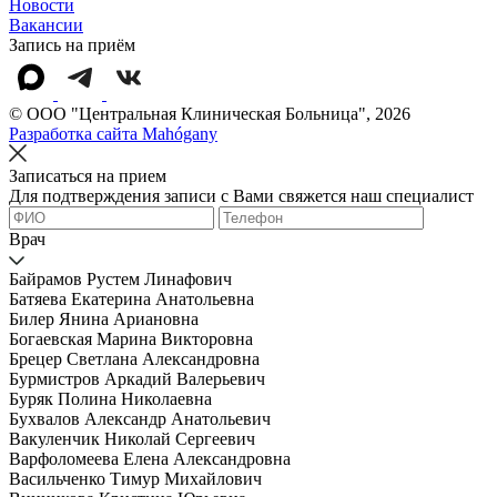
Новости
Вакансии
Запись на приём
© OOO "Центральная Клиническая Больница", 2026
Разработка сайта Mahógany
Записаться на прием
Для подтверждения записи с Вами свяжется наш специалист
Врач
Байрамов Рустем Линафович
Батяева Екатерина Анатольевна
Билер Янина Ариановна
Богаевская Марина Викторовна
Брецер Светлана Александровна
Бурмистров Аркадий Валерьевич
Буряк Полина Николаевна
Бухвалов Александр Анатольевич
Вакуленчик Николай Сергеевич
Варфоломеева Елена Александровна
Васильченко Тимур Михайлович