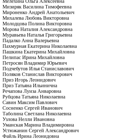
Мелехина Ольга Алексеевна
Мизиряк Василина Тимофеевна
Мироненко Андрей Анатольевич
Михалева Любовь Викторовна
Молодцова Полина Викторовна
Морова Наталия Александровна
Муравьева Наталья Григорьевна
Падалко Анна Валерьевна
Пахмурная Екатерина Николаевна
Пашкина Екатерина Михайловна
Пелипас Ирина Михайловна
Петросян Владимир Юрьевич
Подчебутов Илья Станиславович
Поляков Станислав Викторович
Приз Игорь Леонидович
Приз Татьяна Ильинична
Речапова Луиза Анваровна
Рубцова Татьяна Николаевна
Савин Максим Павлович
Сосненко Сергей Иванович
Таболина Светлана Николаевна
Узлова Нелли Ивановна
Уманская Марина Владимировна
Устюжанин Сергей Александрович
Файль Ирина Леонидовна