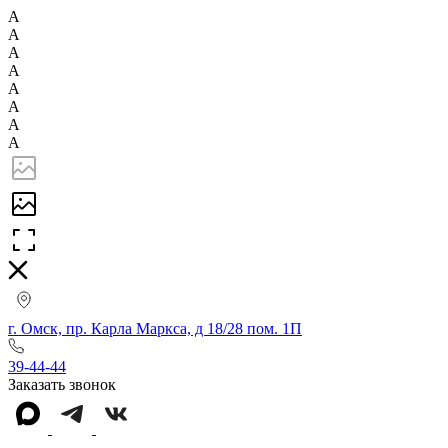
А
А
А
А
А
А
А
А
г. Омск, пр. Карла Маркса, д 18/28 пом. 1П
39-44-44
Заказать звонок