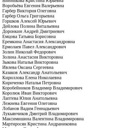
Винникова Кристина Юрьевна
Воробьёва Евгения Валерьевна
Гарбер Виктория Олеговна
Гарбер Ольга Григорьевна
Горшков Алексей Юрьевич
Дейлова Полина Витальевна
Доронкин Андрей Дмитриевич
Емцова Татьяна Борисовна
Еремкина Анастасия Александровна
Ермолаев Павел Александрович
Золин Николай Федорович
Золина Анастасия Викторовна
Зыкова Наталья Викторовна
Ивлева Оксана Сергеевна
Казаков Александр Анатольевич
Кириллова Елена Николаевна
Кириченко Наталья Петровна
Коробейников Владимир Владимирович
Королюк Иван Викторович
Лаптева Юлия Анатольевна
Лежнева Евгения Олеговна
Лобанов Вадим Геннадьевич
Лукьянчиков Дмитрий Владимирович
Максимишина Валентина Владимировна
Мартиросян Кристина Андраниковна