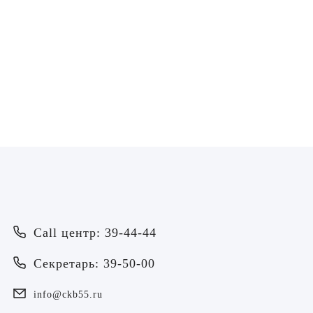
Воробьёва Евгения
Пахмурная Екатери
Валерьевна
Николаевна
Врач - оториноларинголог
Врач - оториноларинголог
ЗАПИСАТЬСЯ
ЗАПИСАТЬСЯ
Врач
Байрамов Рустем Линафович
ОТПРАВИТЬ
Call центр: 39-44-44
ОТПРАВИТЬ
Я даю согласие на
обработку персональных данных
Батяева Екатерина Анатольевна
Секретарь: 39-50-00
Я даю согласие на
обработку персональных данных
Билер Янина Ариановна
info@ckb55.ru