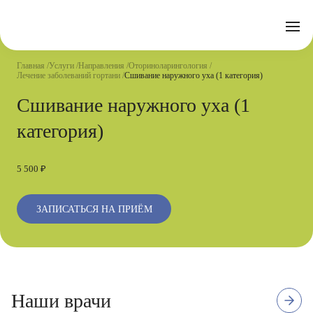
Отзывы
Часто задаваемые вопросы
Документы
Акции
Подготовка к исследованиям
Реквизиты
Главная
Услуги
Направления
Оториноларингология
Новости
Лечение заболеваний гортани
Сшивание наружного уха (1 категория)
Страховые организации
Письмо директору
Сшивание наружного уха (1
Услуги
категория)
Направления
Контакты
5 500 ₽
Анализы
Стационар
ЗАПИСАТЬСЯ НА ПРИЁМ
Оперблок
Наши врачи
2 отзыва
Стаж с 1990 г.
Первая квалификационная категор