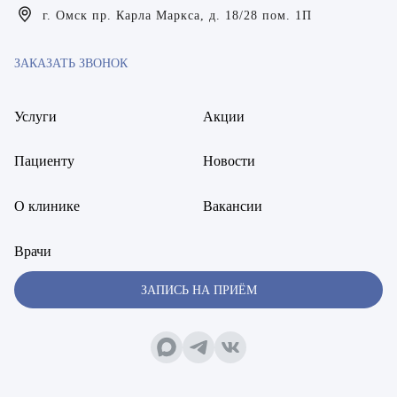
Богаевская Марина Викторовна
г. Омск пр. Карла Маркса, д. 18/28 пом. 1П
Брецер Светлана Александровна
ЗАКАЗАТЬ ЗВОНОК
Бурмистров Аркадий Валерьевич
Услуги
Акции
Буряк Полина Николаевна
Бухвалов Александр Анатольевич
Пациенту
Новости
Вакуленчик Николай Сергеевич
О клинике
Вакансии
Варфоломеева Елена Александровна
Врачи
Васильченко Тимур Михайлович
ЗАПИСЬ НА ПРИЁМ
Винникова Кристина Юрьевна
Воробьёва Евгения Валерьевна
Гарбер Виктория Олеговна