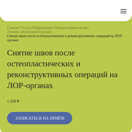
Отзывы
Часто задаваемые вопросы
Документы
Акции
Подготовка к исследованиям
Реквизиты
Главная
Услуги
Направления
Оториноларингология
Новости
Лечение заболеваний гортани
Страховые организации
Письмо директору
Снятие швов после остеопластических и реконструктивных операций на ЛОР-
органах
Услуги
Снятие швов после
остеопластических и
Направления
Контакты
реконструктивных операций на
Анализы
ЛОР-органах
Стационар
Оперблок
1 200 ₽
ЗАПИСАТЬСЯ НА ПРИЁМ