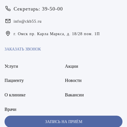
Билер Янина Ариановна
Секретарь: 39-50-00
Богаевская Марина Викторовна
info@ckb55.ru
Брецер Светлана Александровна
г. Омск пр. Карла Маркса, д. 18/28 пом. 1П
Бурмистров Аркадий Валерьевич
ЗАКАЗАТЬ ЗВОНОК
Буряк Полина Николаевна
Бухвалов Александр Анатольевич
Услуги
Акции
Вакуленчик Николай Сергеевич
Пациенту
Новости
Варфоломеева Елена Александровна
О клинике
Вакансии
Васильченко Тимур Михайлович
Врачи
Винникова Кристина Юрьевна
ЗАПИСЬ НА ПРИЁМ
Воробьёва Евгения Валерьевна