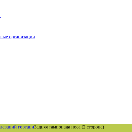
у
овые организации
олеваний гортани
Задняя тампонада носа (2 сторона)