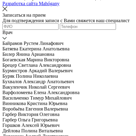
Разработка сайта Mahógany
Записаться на прием
Для подтверждения записи с Вами свяжется наш специалист
Врач
Байрамов Рустем Линафович
Батяева Екатерина Анатольевна
Билер Янина Ариановна
Богаевская Марина Викторовна
Брецер Светлана Александровна
Бурмистров Аркадий Валерьевич
Буряк Полина Николаевна
Бухвалов Александр Анатольевич
Вакуленчик Николай Сергеевич
Варфоломеева Елена Александровна
Васильченко Тимур Михайлович
Винникова Кристина Юрьевна
Воробьёва Евгения Валерьевна
Гарбер Виктория Олеговна
Гарбер Ольга Григорьевна
Горшков Алексей Юрьевич
Дейлова Полина Витальевна