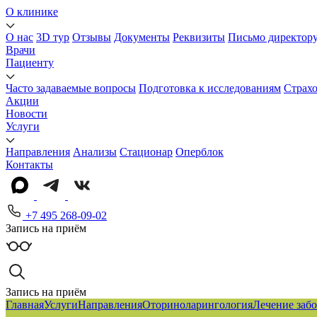
О клинике
О нас
3D тур
Отзывы
Документы
Реквизиты
Письмо директор
Врачи
Пациенту
Часто задаваемые вопросы
Подготовка к исследованиям
Страх
Акции
Новости
Услуги
Направления
Анализы
Стационар
Оперблок
Контакты
+7 495 268-09-02
Запись на приём
Запись на приём
Главная
Услуги
Направления
Оториноларингология
Лечение заб