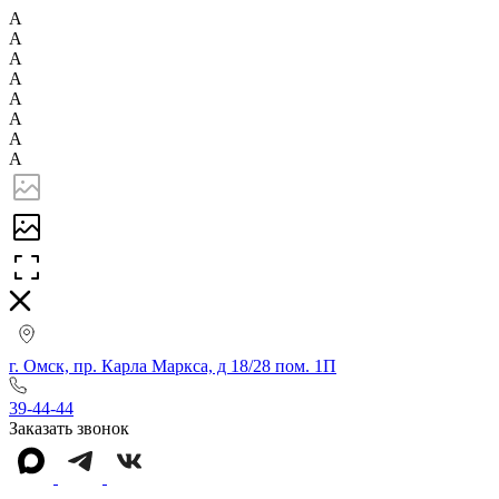
А
А
А
А
А
А
А
А
г. Омск, пр. Карла Маркса, д 18/28 пом. 1П
39-44-44
Заказать звонок