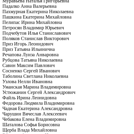
Муравьева Наталья Григорьевна
Падалко Анна Валерьевна
Пахмурная Екатерина Николаевна
Пашкина Екатерина Михайловна
Пелипас Ирина Михайловна
Петросян Владимир Юрьевич
Подчебутов Илья Станиславович
Поляков Станислав Викторович
Приз Игорь Леонидович
Приз Татьяна Ильинична
Речапова Луиза Анваровна
Рубцова Татьяна Николаевна
Савин Максим Павлович
Сосненко Сергей Иванович
Таболина Светлана Николаевна
Узлова Нелли Ивановна
Уманская Марина Владимировна
Устюжанин Сергей Александрович
Файль Ирина Леонидовна
Федорова Людмила Владимировна
Чадная Екатерина Александровна
Чарушин Вячеслав Алексеевич
Чебакова Елена Владимировна
Шаталова Софья Борисовна
Щерба Влада Михайловна