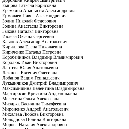
Доронкин Андрей Дмитриевич
Емцова Татьяна Борисовна
Еремкина Анастасия Александровна
Ермолаев Павел Александрович
Золин Николай Федорович
Золина Анастасия Викторовна
Зыкова Наталья Викторовна
Ивлева Оксана Сергеевна
Казаков Александр Анатольевич
Кириллова Елена Николаевна
Кириченко Наталья Петровна
Коробейников Владимир Владимирович
Королюк Иван Викторович
Лаптева Юлия Анатольевна
Лежнева Евгения Олеговна
Лобанов Вадим Геннадьевич
Лукьянчиков Дмитрий Владимирович
Максимишина Валентина Владимировна
Мартиросян Кристина Андраниковна
Мелехина Ольга Алексеевна
Мизиряк Василина Тимофеевна
Мироненко Андрей Анатольевич
Михалева Любовь Викторовна
Молодцова Полина Викторовна
Морова Наталия Александровна