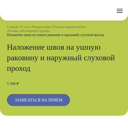
Отзывы
Часто задаваемые вопросы
Документы
Акции
Подготовка к исследованиям
Реквизиты
Главная
Услуги
Направления
Оториноларингология
Новости
Лечение заболеваний гортани
Страховые организации
Письмо директору
Наложение швов на ушную раковину и наружный слуховой проход
Наложение швов на ушную
Услуги
раковину и наружный слуховой
Направления
Контакты
проход
Анализы
Стационар
5 500 ₽
Оперблок
ЗАПИСАТЬСЯ НА ПРИЁМ