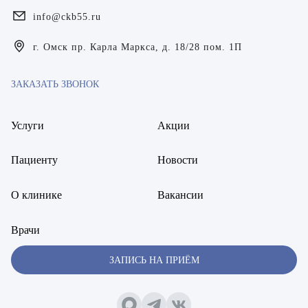
info@ckb55.ru
Богаевская Марина Викторовна
г. Омск пр. Карла Маркса, д. 18/28 пом. 1П
Брецер Светлана Александровна
Бурмистров Аркадий Валерьевич
ЗАКАЗАТЬ ЗВОНОК
Буряк Полина Николаевна
Услуги
Акции
Бухвалов Александр Анатольевич
Пациенту
Новости
Вакуленчик Николай Сергеевич
О клинике
Вакансии
Варфоломеева Елена Александровна
Васильченко Тимур Михайлович
Врачи
Винникова Кристина Юрьевна
ЗАПИСЬ НА ПРИЁМ
Воробьёва Евгения Валерьевна