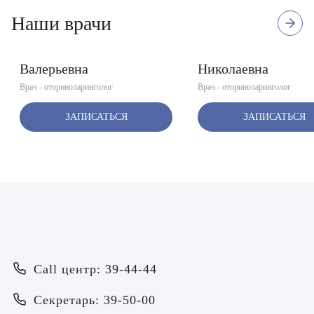
Наши врачи
2 отзыва
Стаж с 1990 г.
Первая квалификационная катег
Воробьёва Евгения
Пахмурная Екатер
Валерьевна
Николаевна
Врач - оториноларинголог
Врач - оториноларинголог
ЗАПИСАТЬСЯ
ЗАПИСАТЬСЯ
Врач
Байрамов Рустем Линафович
ОТПРАВИТЬ
Call центр: 39-44-44
ОТПРАВИТЬ
Я даю согласие на
обработку персональных данных
Батяева Екатерина Анатольевна
Я даю согласие на
обработку персональных данных
Секретарь: 39-50-00
Билер Янина Ариановна