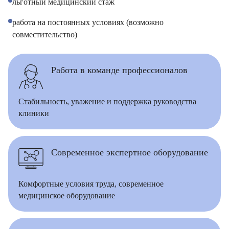
льготный медицинский стаж
работа на постоянных условиях (возможно
совместительство)
Работа в команде профессионалов
Стабильность, уважение и поддержка руководства
клиники
Современное экспертное оборудование
Комфортные условия труда, современное
Врач
медицинское оборудование
Врач мануальной терапии
Байрамов Рустем Линафович
ОТПРАВИТЬ
Врач мануальной терапии