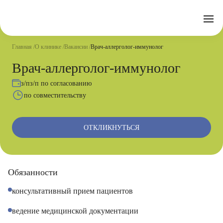
Отзывы
Часто задаваемые вопросы
Документы
Акции
Подготовка к исследованиям
Реквизиты
Главная
О клинике
Вакансии
Врач-аллерголог-иммунолог
Новости
Страховые организации
Письмо директору
Врач-аллерголог-иммунолог
Услуги
з/п
з/п по согласованию
по совместительству
Направления
Контакты
Анализы
ОТКЛИКНУТЬСЯ
Стационар
Оперблок
Обязанности
консультативный прием пациентов
ведение медицинской документации