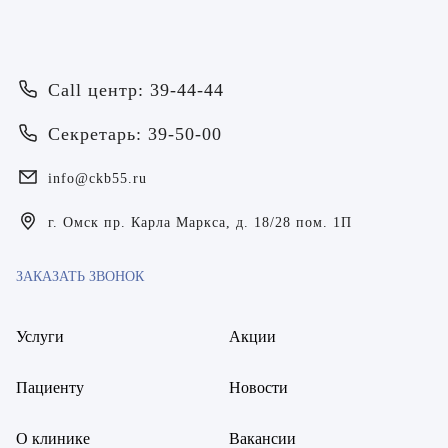
Винникова Кристина Юрьевна
Врач-оториноларинголог
Воробьёва Евгения Валерьевна
Врач-оториноларинголог
Гарбер Виктория Олеговна
Call центр: 39-44-44
Врач-офтальмолог
Гарбер Ольга Григорьевна
Секретарь: 39-50-00
Врач-психотерапевт
Горшков Алексей Юрьевич
info@ckb55.ru
Врач-психотерапевт
Дейлова Полина Витальевна
г. Омск пр. Карла Маркса, д. 18/28 пом. 1П
Врач-ревматолог
Доронкин Андрей Дмитриевич
Врач-ревматолог
ЗАКАЗАТЬ ЗВОНОК
Емцова Татьяна Борисовна
Врач-ревматолог
Услуги
Акции
Еремкина Анастасия Александровна
Врач-терапевт
Пациенту
Новости
Ермолаев Павел Александрович
Врач-терапевт стационара
Золин Николай Федорович
Медицинская сестра палатная (постовая) / Медицинский
О клинике
Вакансии