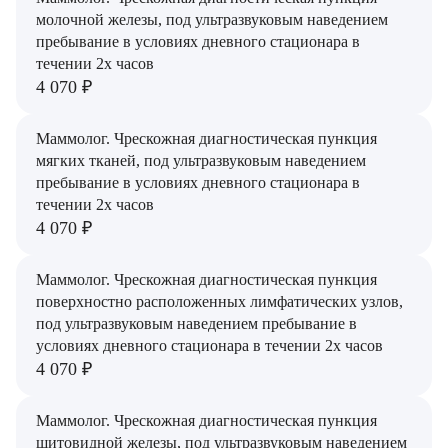
молочной железы, под ультразвуковым наведением
Вакуленчик Николай Сергеевич
пребывание в условиях дневного стационара в
течении 2х часов
Варфоломеева Елена Александровна
4 070 ₽
Васильченко Тимур Михайлович
Маммолог. Чрескожная диагностическая пункция
мягких тканей, под ультразвуковым наведением
Винникова Кристина Юрьевна
пребывание в условиях дневного стационара в
течении 2х часов
Воробьёва Евгения Валерьевна
4 070 ₽
Гарбер Виктория Олеговна
Маммолог. Чрескожная диагностическая пункция
Гарбер Ольга Григорьевна
поверхностно расположенных лимфатических узлов,
под ультразвуковым наведением пребывание в
Горшков Алексей Юрьевич
условиях дневного стационара в течении 2х часов
4 070 ₽
Дейлова Полина Витальевна
Маммолог. Чрескожная диагностическая пункция
Доронкин Андрей Дмитриевич
щитовидной железы, под ультразвуковым наведением