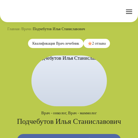
Отзывы
Часто задаваемые вопросы
Документы
Акции
Подготовка к исследованиям
Реквизиты
Главная
Врачи
Подчебутов Илья Станиславович
Новости
Страховые организации
Письмо директору
Квалификация Врач-лечебник
2 отзыва
Услуги
Направления
Контакты
Анализы
Стационар
Оперблок
Врач - онколог, Врач - маммолог
Подчебутов Илья Станиславович