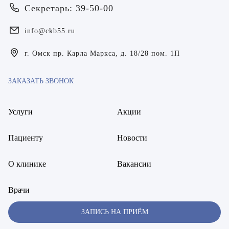
Коробейников Владимир Владимирович
Секретарь: 39-50-00
Королюк Иван Викторович
info@ckb55.ru
Лаптева Юлия Анатольевна
г. Омск пр. Карла Маркса, д. 18/28 пом. 1П
Лежнева Евгения Олеговна
ЗАКАЗАТЬ ЗВОНОК
Лобанов Вадим Геннадьевич
Лукьянчиков Дмитрий Владимирович
Услуги
Акции
Максимишина Валентина Владимировна
Пациенту
Новости
Мартиросян Кристина Андраниковна
О клинике
Вакансии
Мелехина Ольга Алексеевна
Врачи
Мизиряк Василина Тимофеевна
ЗАПИСЬ НА ПРИЁМ
Мироненко Андрей Анатольевич