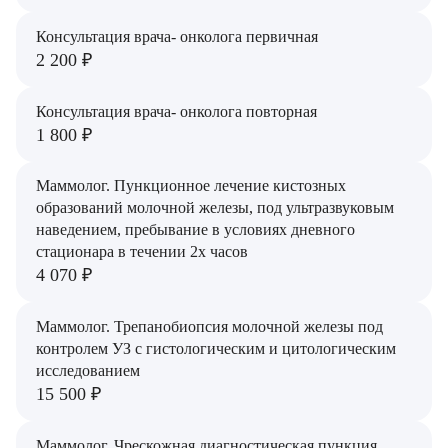
Консультация врача- онколога первичная
2 200 ₽
Врач
Консультация врача- онколога повторная
1 800 ₽
Байрамов Рустем Линафович
ОТПРАВИТЬ
ОТПРАВИТЬ
Я даю согласие на
обработку персональных данных
Маммолог. Пункционное лечение кистозных
Батяева Екатерина Анатольевна
образований молочной железы, под ультразвуковым
Я даю согласие на
обработку персональных данных
Билер Янина Ариановна
наведением, пребывание в условиях дневного
стационара в течении 2х часов
ЗАКРЫТЬ
ЗАКРЫТЬ
Богаевская Марина Викторовна
4 070 ₽
ОТПРАВИТЬ
Брецер Светлана Александровна
Маммолог. Трепанобиопсия молочной железы под
Я даю согласие на
обработку персональных данных
контролем УЗ с гистологическим и цитологическим
Бурмистров Аркадий Валерьевич
исследованием
15 500 ₽
Буряк Полина Николаевна
Бухвалов Александр Анатольевич
Маммолог. Чрескожная диагностическая пункция