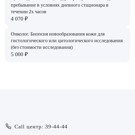
пребывание в условиях дневного стационара в
Емцова Татьяна Борисовна
течении 2х часов
4 070 ₽
Еремкина Анастасия Александровна
Ермолаев Павел Александрович
Онколог. Биопсия новообразования кожи для
гистологического или цитологического исследования
Золин Николай Федорович
(без стоимости исследования)
5 000 ₽
Золина Анастасия Викторовна
Зыкова Наталья Викторовна
Ивлева Оксана Сергеевна
Казаков Александр Анатольевич
Кириллова Елена Николаевна
Кириченко Наталья Петровна
Call центр: 39-44-44