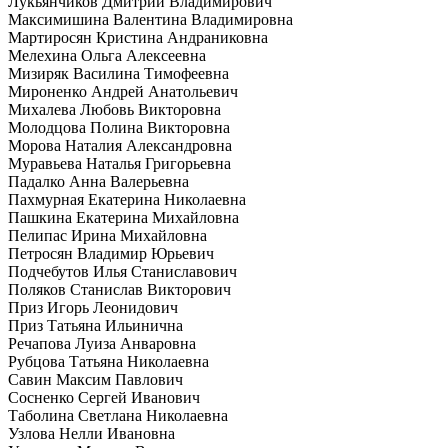
Лукьянчиков Дмитрий Владимирович
Максимишина Валентина Владимировна
Мартиросян Кристина Андраниковна
Мелехина Ольга Алексеевна
Мизиряк Василина Тимофеевна
Мироненко Андрей Анатольевич
Михалева Любовь Викторовна
Молодцова Полина Викторовна
Морова Наталия Александровна
Муравьева Наталья Григорьевна
Падалко Анна Валерьевна
Пахмурная Екатерина Николаевна
Пашкина Екатерина Михайловна
Пелипас Ирина Михайловна
Петросян Владимир Юрьевич
Подчебутов Илья Станиславович
Поляков Станислав Викторович
Приз Игорь Леонидович
Приз Татьяна Ильинична
Речапова Луиза Анваровна
Рубцова Татьяна Николаевна
Савин Максим Павлович
Сосненко Сергей Иванович
Таболина Светлана Николаевна
Узлова Нелли Ивановна