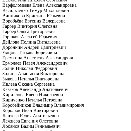
Варфоломеева Елена Александровна
Васильченко Тимур Михайлович
Винникова Кристина Юрьевна
Воробьёва Евгения Валерьевна
Гарбер Виктория Олеговна
Гарбер Ольга Григорьевна
Горшков Алексей Юрьевич
Дейлова Полина Витальевна
Доронкин Андрей Дмитриевич
Емцова Татьяна Борисовна
Еремкина Анастасия Александровна
Ермолаев Павел Александрович
Золин Николай Федорович
Золина Анастасия Викторовна
Зыкова Наталья Викторовна
Ивлева Оксана Сергеевна
Казаков Александр Анатольевич
Кириллова Елена Николаевна
Кириченко Наталья Петровна
Коробейников Владимир Владимирович
Королюк Иван Викторович
Лаптева Юлия Анатольевна
Лежнева Евгения Олеговна
Лобанов Вадим Геннадьевич