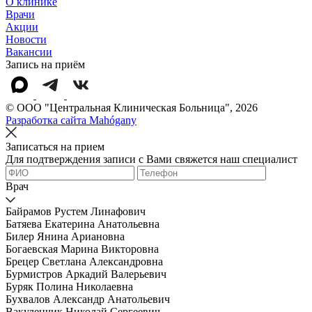
О клинике
Врачи
Акции
Новости
Вакансии
Запись на приём
© OOO "Центральная Клиническая Больница", 2026
Разработка сайта Mahógany
Записаться на прием
Для подтверждения записи с Вами свяжется наш специалист
Врач
Байрамов Рустем Линафович
Батяева Екатерина Анатольевна
Билер Янина Ариановна
Богаевская Марина Викторовна
Брецер Светлана Александровна
Бурмистров Аркадий Валерьевич
Буряк Полина Николаевна
Бухвалов Александр Анатольевич
Вакуленчик Николай Сергеевич