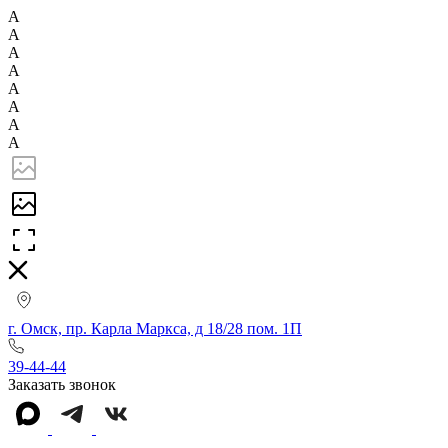
А
А
А
А
А
А
А
А
г. Омск, пр. Карла Маркса, д 18/28 пом. 1П
39-44-44
Заказать звонок