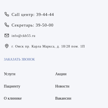
Call центр: 39-44-44
Секретарь: 39-50-00
Врач
info@ckb55.ru
Байрамов Рустем Линафович
ОТПРАВИТЬ
г. Омск пр. Карла Маркса, д. 18/28 пом. 1П
ОТПРАВИТЬ
Я даю согласие на
обработку персональных данных
Батяева Екатерина Анатольевна
ЗАКАЗАТЬ ЗВОНОК
Я даю согласие на
обработку персональных данных
Билер Янина Ариановна
Услуги
Акции
Богаевская Марина Викторовна
Пациенту
Новости
Брецер Светлана Александровна
Бурмистров Аркадий Валерьевич
О клинике
Вакансии
Буряк Полина Николаевна