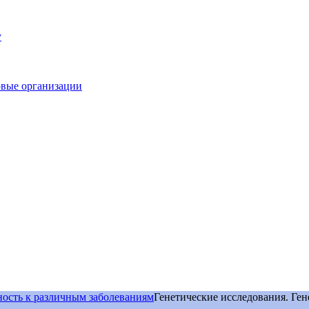
у
овые организации
ность к различным заболеваниям
Генетические исследования. Ген