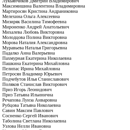
Лукьянчиков Дмитрий Владимирович
Максимишина Валентина Владимировна
Мартиросян Кристина Андраниковна
Мелехина Ольга Алексеевна
Мизиряк Василина Тимофеевна
Мироненко Андрей Анатольевич
Михалева Любовь Викторовна
Молодцова Полина Викторовна
Морова Наталия Александровна
Муравьева Наталья Григорьевна
Падалко Анна Валерьевна
Пахмурная Екатерина Николаевна
Пашкина Екатерина Михайловна
Пелипас Ирина Михайловна
Петросян Владимир Юрьевич
Подчебутов Илья Станиславович
Поляков Станислав Викторович
Приз Игорь Леонидович
Приз Татьяна Ильинична
Речапова Луиза Анваровна
Рубцова Татьяна Николаевна
Савин Максим Павлович
Сосненко Сергей Иванович
Таболина Светлана Николаевна
Узлова Нелли Ивановна