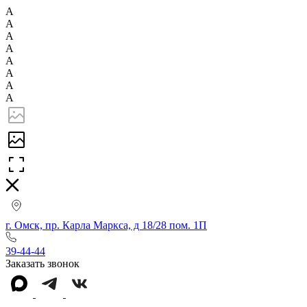
А
А
А
А
А
А
А
А
г. Омск, пр. Карла Маркса, д 18/28 пом. 1П
39-44-44
Заказать звонок