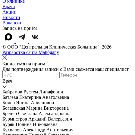
О клинике
Врачи
Акции
Новости
Вакансии
Запись на приём
© OOO "Центральная Клиническая Больница", 2026
Разработка сайта Mahógany
Записаться на прием
Для подтверждения записи с Вами свяжется наш специалист
Врач
Байрамов Рустем Линафович
Батяева Екатерина Анатольевна
Билер Янина Ариановна
Богаевская Марина Викторовна
Брецер Светлана Александровна
Бурмистров Аркадий Валерьевич
Буряк Полина Николаевна
Бухвалов Александр Анатольевич