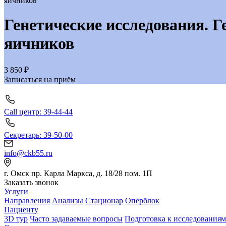
яичников
Генетические исследования. Г
яичников
3 850 ₽
Записаться на приём
Call центр: 39-44-44
Секретарь: 39-50-00
info@ckb55.ru
г. Омск пр. Карла Маркса, д. 18/28 пом. 1П
Заказать звонок
Услуги
Направления
Анализы
Стационар
Оперблок
Пациенту
3D тур
Часто задаваемые вопросы
Подготовка к исследованиям