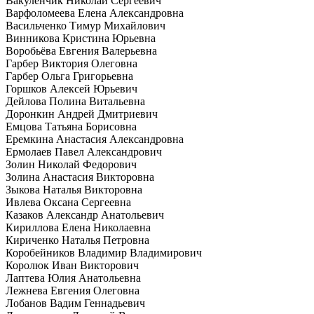
Вакуленчик Николай Сергеевич
Варфоломеева Елена Александровна
Васильченко Тимур Михайлович
Винникова Кристина Юрьевна
Воробьёва Евгения Валерьевна
Гарбер Виктория Олеговна
Гарбер Ольга Григорьевна
Горшков Алексей Юрьевич
Дейлова Полина Витальевна
Доронкин Андрей Дмитриевич
Емцова Татьяна Борисовна
Еремкина Анастасия Александровна
Ермолаев Павел Александрович
Золин Николай Федорович
Золина Анастасия Викторовна
Зыкова Наталья Викторовна
Ивлева Оксана Сергеевна
Казаков Александр Анатольевич
Кириллова Елена Николаевна
Кириченко Наталья Петровна
Коробейников Владимир Владимирович
Королюк Иван Викторович
Лаптева Юлия Анатольевна
Лежнева Евгения Олеговна
Лобанов Вадим Геннадьевич