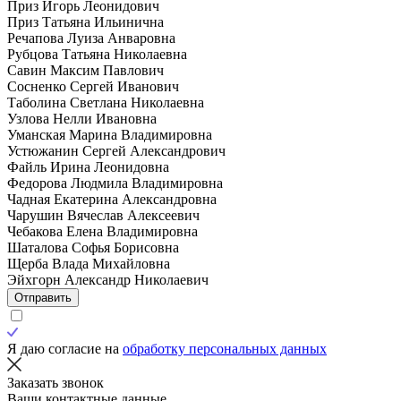
Приз Игорь Леонидович
Приз Татьяна Ильинична
Речапова Луиза Анваровна
Рубцова Татьяна Николаевна
Савин Максим Павлович
Сосненко Сергей Иванович
Таболина Светлана Николаевна
Узлова Нелли Ивановна
Уманская Марина Владимировна
Устюжанин Сергей Александрович
Файль Ирина Леонидовна
Федорова Людмила Владимировна
Чадная Екатерина Александровна
Чарушин Вячеслав Алексеевич
Чебакова Елена Владимировна
Шаталова Софья Борисовна
Щерба Влада Михайловна
Эйхгорн Александр Николаевич
Отправить
Я даю согласие на
обработку персональных данных
Заказать звонок
Ваши контактные данные