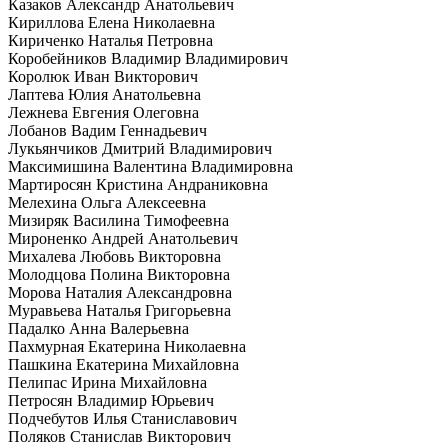
Казаков Александр Анатольевич
Кириллова Елена Николаевна
Кириченко Наталья Петровна
Коробейников Владимир Владимирович
Королюк Иван Викторович
Лаптева Юлия Анатольевна
Лежнева Евгения Олеговна
Лобанов Вадим Геннадьевич
Лукьянчиков Дмитрий Владимирович
Максимишина Валентина Владимировна
Мартиросян Кристина Андраниковна
Мелехина Ольга Алексеевна
Мизиряк Василина Тимофеевна
Мироненко Андрей Анатольевич
Михалева Любовь Викторовна
Молодцова Полина Викторовна
Морова Наталия Александровна
Муравьева Наталья Григорьевна
Падалко Анна Валерьевна
Пахмурная Екатерина Николаевна
Пашкина Екатерина Михайловна
Пелипас Ирина Михайловна
Петросян Владимир Юрьевич
Подчебутов Илья Станиславович
Поляков Станислав Викторович