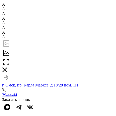
А
А
А
А
А
А
А
А
г. Омск, пр. Карла Маркса, д 18/28 пом. 1П
39-44-44
Заказать звонок