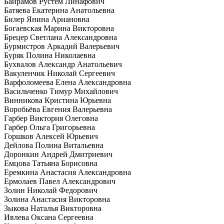
Байрамов Рустем Линафович
Батяева Екатерина Анатольевна
Билер Янина Ариановна
Богаевская Марина Викторовна
Брецер Светлана Александровна
Бурмистров Аркадий Валерьевич
Буряк Полина Николаевна
Бухвалов Александр Анатольевич
Вакуленчик Николай Сергеевич
Варфоломеева Елена Александровна
Васильченко Тимур Михайлович
Винникова Кристина Юрьевна
Воробьёва Евгения Валерьевна
Гарбер Виктория Олеговна
Гарбер Ольга Григорьевна
Горшков Алексей Юрьевич
Дейлова Полина Витальевна
Доронкин Андрей Дмитриевич
Емцова Татьяна Борисовна
Еремкина Анастасия Александровна
Ермолаев Павел Александрович
Золин Николай Федорович
Золина Анастасия Викторовна
Зыкова Наталья Викторовна
Ивлева Оксана Сергеевна