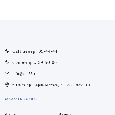
Call центр: 39-44-44
Врач
Секретарь: 39-50-00
Байрамов Рустем Линафович
ОТПРАВИТЬ
info@ckb55.ru
ОТПРАВИТЬ
Я даю согласие на
обработку персональных данных
Батяева Екатерина Анатольевна
Я даю согласие на
обработку персональных данных
г. Омск пр. Карла Маркса, д. 18/28 пом. 1П
Билер Янина Ариановна
Богаевская Марина Викторовна
ЗАКАЗАТЬ ЗВОНОК
Брецер Светлана Александровна
Услуги
Акции