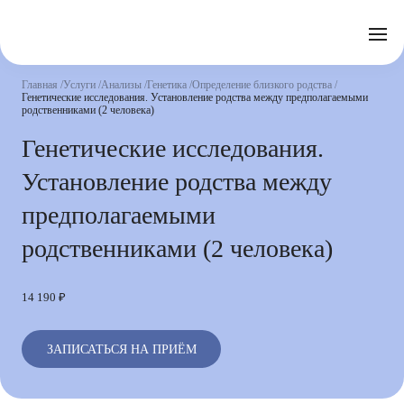
Отзывы
Часто задаваемые вопросы
Документы
Акции
Подготовка к исследованиям
Реквизиты
Главная
Услуги
Анализы
Генетика
Определение близкого родства
Новости
Генетические исследования. Установление родства между предполагаемыми
Страховые организации
Письмо директору
родственниками (2 человека)
Генетические исследования.
Услуги
Установление родства между
Направления
Контакты
предполагаемыми
Анализы
родственниками (2 человека)
Стационар
Оперблок
14 190 ₽
ЗАПИСАТЬСЯ НА ПРИЁМ