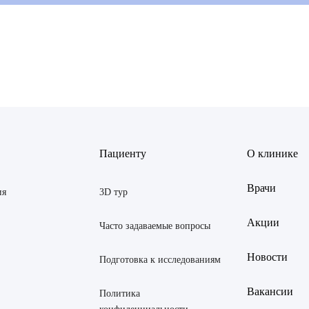
ов Рустем Линафович
АВИТЬ
Я даю согласие на
обработку персональных данны
Пациенту
О клинике
 Екатерина Анатольевна
АВИТЬ
Я даю согласие на
обработку персональных данны
Врачи
Янина Ариановна
ия
3D тур
ская Марина Викторовна
Акции
Часто задаваемые вопросы
 Светлана Александровна
Новости
Подготовка к исследованиям
тров Аркадий Валерьевич
Вакансии
Политика