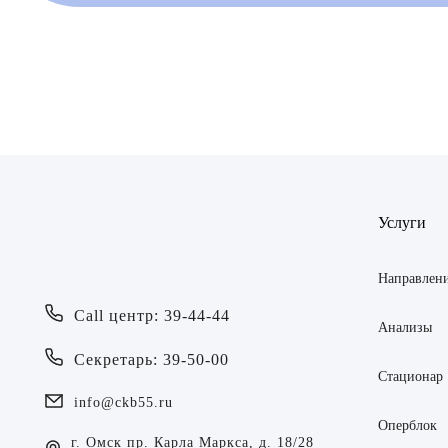
Врач
Байрам
ОТПР
Услуги
Батяева
ОТПР
Билер 
Направлен
Call центр: 39-44-44
Богаев
Анализы
Секретарь: 39-50-00
Брецер
Стационар
info@ckb55.ru
Бурмис
Оперблок
г. Омск пр. Карла Маркса, д. 18/28