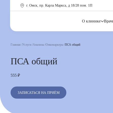
г. Омск, пр. Карла Маркса, д 18/28 пом. 1П
О клинике
Врач
Главная
Услуги
Анализы
Онкомаркеры
ПСА общий
ПСА общий
555 ₽
ЗАПИСАТЬСЯ НА ПРИЁМ